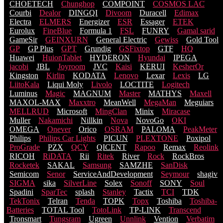
CHOETECH
Chunghop
COMPOINT
COSMOS LACֹ
Courbi
Dealor
DINGQI
Divoom
Duracell
Edimax
Electra
ELMERS
Energizer
ESR
Essager
ETEK
Eurolux
FineBlue
Formula 1
FSL
FUNRY
Gamal sarid
GameSir
GEINXURN
General Electric
Gewiss
Gold Tool
GP
GP Plus
GPT
Grundig
GSFixtop
GTF
HQ
Huawei
HuionTablet
HYDERON
Hyundai
IPEGA
jacobi
JBL
Joyroom
JVC
Kaisi
KERUI
KesherOr
Kingston
Kirlin
KODATA
Lenovo
Lexar
Lexis
LG
LiitoKala
Liqui Moly
Livolo
LOCTITE
Logitech
Luminus
Magic
MAGNUM
Master
MATHYS
Maxell
MAXOL-MAX
Maxxtro
MeanWell
MegaMan
Meguiars
MELLRUD
Microsoft
MingClan
Minix
Miracase
Muller
Nakamichi
Nillkin
Nova
NovoGo
OKI
OMEGA
Onever
Orico
OSRAM
PALOMA
PeakMeter
Philips
Philips Car Lights
PICUN
PLEXTONE
Poxipol
ProGrade
PZX
QCY
QICENT
Rapoo
Remax
Reolink
RICOH
RiDATA
Rii
Ritek
River
Rock
RockBros
Rocketek
SAKAL
Samsung
SAMZHE
SanDisk
Semicom
Senor
ServiceAndDevelopment
Seymour
shagiv
SIGMA
sika
SilverLine
Solex
Sonoff
SONY
Soul
Spadini
SparTec
splash
Stanley
Tactix
TCI
TDK
TekTonix
Telran
Tenda
TOPK
Topx
Toshiba
Toshiba-
Batteries
TOTAL Tool
TotoLink
TP-LINK
Transcend
Tronsmart
Tungsram
Ugreen
Unnlink
Vention
Verbatim