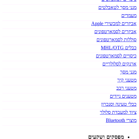
מגני מסך לטאבלטים
מעמדים
אביזרים למכשירי Apple
אביזרים לסמארטפונים
סוללות לסמארטפונים
כבלים MHL/OTG
כיסויים לסמארטפונים
ארנקים לסלולריים
מגני מסך
מטעני קיר
מטעני רכב
מטענים ניידים
כבלי טעינה וסנכרון
ציוד למעבדת סלולר
מוצרי Bluetooth
מפסקים ושקעים