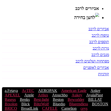
אביזרים לרכב
אביזרים לרכב
טיפוח לרכב
תוספים לרכב
נורות לרכב
מגבים לרכב
מפתחות ושלטים לרכב
אביזרים לאופניים
קודניות
a.Fetaya
AcTEC
AEROPAK
American Eagle
Anker
APEXEL
Apple
Arilux
Atouchbo
Aukey
AyalaPlast
Baseus
Benks
Best-light
Beston
Beworlder
BILLAT
Bixolon
Blick
BlitzWolf
Bluedio
Blueendless
BOSTON
BRICO
BroadLink
CAFELE
Camelion
ceys