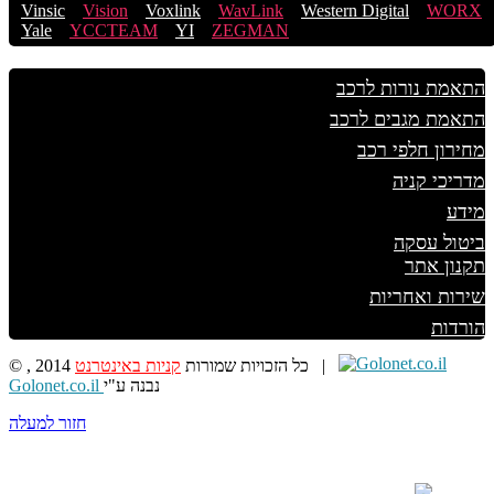
Vinsic
Vision
Voxlink
WavLink
Western Digital
WORX
Yale
YCCTEAM
YI
ZEGMAN
התאמת נורות לרכב
התאמת מגבים לרכב
מחירון חלפי רכב
מדריכי קניה
מידע
ביטול עסקה
תקנון אתר
שירות ואחריות
הורדות
|
© , 2014 כל הזכויות שמורות
קניות באינטרנט
נבנה ע"י
Golonet.co.il
חזור למעלה