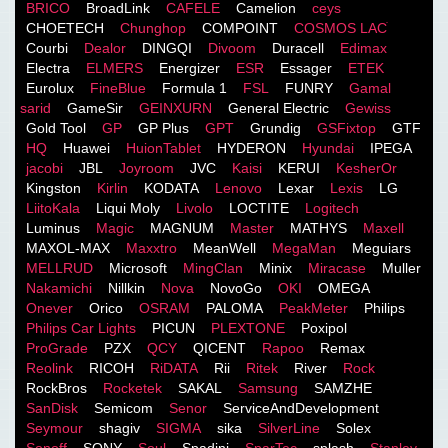
BRICO
BroadLink
CAFELE
Camelion
ceys
CHOETECH
Chunghop
COMPOINT
COSMOS LACֹ
Courbi
Dealor
DINGQI
Divoom
Duracell
Edimax
Electra
ELMERS
Energizer
ESR
Essager
ETEK
Eurolux
FineBlue
Formula 1
FSL
FUNRY
Gamal
sarid
GameSir
GEINXURN
General Electric
Gewiss
Gold Tool
GP
GP Plus
GPT
Grundig
GSFixtop
GTF
HQ
Huawei
HuionTablet
HYDERON
Hyundai
IPEGA
jacobi
JBL
Joyroom
JVC
Kaisi
KERUI
KesherOr
Kingston
Kirlin
KODATA
Lenovo
Lexar
Lexis
LG
LiitoKala
Liqui Moly
Livolo
LOCTITE
Logitech
Luminus
Magic
MAGNUM
Master
MATHYS
Maxell
MAXOL-MAX
Maxxtro
MeanWell
MegaMan
Meguiars
MELLRUD
Microsoft
MingClan
Minix
Miracase
Muller
Nakamichi
Nillkin
Nova
NovoGo
OKI
OMEGA
Onever
Orico
OSRAM
PALOMA
PeakMeter
Philips
Philips Car Lights
PICUN
PLEXTONE
Poxipol
ProGrade
PZX
QCY
QICENT
Rapoo
Remax
Reolink
RICOH
RiDATA
Rii
Ritek
River
Rock
RockBros
Rocketek
SAKAL
Samsung
SAMZHE
SanDisk
Semicom
Senor
ServiceAndDevelopment
Seymour
shagiv
SIGMA
sika
SilverLine
Solex
Sonoff
SONY
Soul
Spadini
SparTec
splash
Stanley