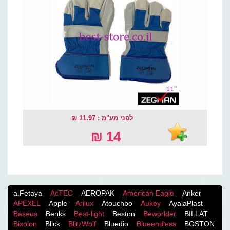
לפני מע"מ : 11.97 ₪
14 ₪
a.Fetaya
AcTEC
AEROPAK
American Eagle
Anker
APEXEL
Apple
Arilux
Atouchbo
Aukey
AyalaPlast
Baseus
Benks
Best-light
Beston
Beworlder
BILLAT
Bixolon
Blick
BlitzWolf
Bluedio
Blueendless
BOSTON