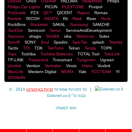
Onever
Orico
OSRAM
PALOMA
PeakMeter
Philips
Philips Car Lights
PICUN
PLEXTONE
Poxipol
ProGrade
PZX
QCY
QICENT
Rapoo
Remax
Reolink
RICOH
RiDATA
Rii
Ritek
River
Rock
RockBros
Rocketek
SAKAL
Samsung
SAMZHE
SanDisk
Semicom
Senor
ServiceAndDevelopment
Seymour
shagiv
SIGMA
sika
SilverLine
Solex
Sonoff
SONY
Soul
Spadini
SparTec
splash
Stanley
Tactix
TCI
TDK
TekTonix
Telran
Tenda
TOPK
Topx
Toshiba
Toshiba-Batteries
TOTAL Tool
TotoLink
TP-LINK
Transcend
Tronsmart
Tungsram
Ugreen
Unnlink
Vention
Verbatim
Vinsic
Vision
Voxlink
WavLink
Western Digital
WORX
Yale
YCCTEAM
YI
ZEGMAN
קניות באינטרנט
© , 2014 כל הזכויות שמורות
|
Golonet.co.il
נבנה ע"י
חזור למעלה