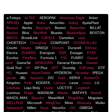
a.Fetaya
AcTEC
AEROPAK
American Eagle
Anker
APEXEL
Apple
Arilux
Atouchbo
Aukey
AyalaPlast
Baseus
Benks
Best-light
Beston
Beworlder
BILLAT
Bixolon
Blick
BlitzWolf
Bluedio
Blueendless
BOSTON
BRICO
BroadLink
CAFELE
Camelion
ceys
CHOETECH
Chunghop
COMPOINT
COSMOS LACֹ
Courbi
Dealor
DINGQI
Divoom
Duracell
Edimax
Electra
ELMERS
Energizer
ESR
Essager
ETEK
Eurolux
FineBlue
Formula 1
FSL
FUNRY
Gamal
sarid
GameSir
GEINXURN
General Electric
Gewiss
Gold Tool
GP
GP Plus
GPT
Grundig
GSFixtop
GTF
HQ
Huawei
HuionTablet
HYDERON
Hyundai
IPEGA
jacobi
JBL
Joyroom
JVC
Kaisi
KERUI
KesherOr
Kingston
Kirlin
KODATA
Lenovo
Lexar
Lexis
LG
LiitoKala
Liqui Moly
Livolo
LOCTITE
Logitech
Luminus
Magic
MAGNUM
Master
MATHYS
Maxell
MAXOL-MAX
Maxxtro
MeanWell
MegaMan
Meguiars
MELLRUD
Microsoft
MingClan
Minix
Miracase
Muller
Nakamichi
Nillkin
Nova
NovoGo
OKI
OMEGA