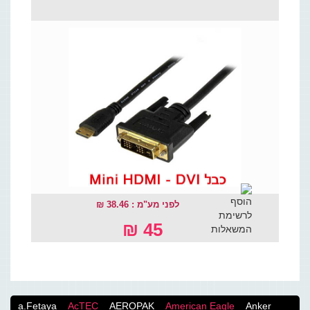
לפני מע"מ : 38.46 ₪
45 ₪
a.Fetaya
AcTEC
AEROPAK
American Eagle
Anker