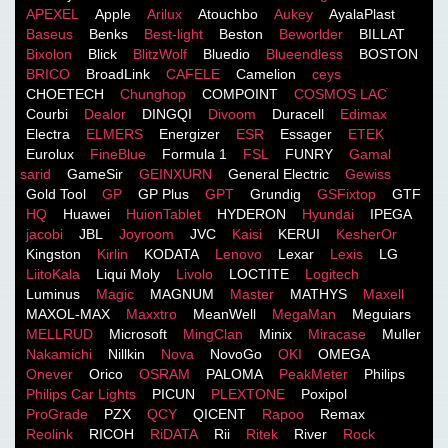
APEXEL
Apple
Arilux
Atouchbo
Aukey
AyalaPlast
Baseus
Benks
Best-light
Beston
Beworlder
BILLAT
Bixolon
Blick
BlitzWolf
Bluedio
Blueendless
BOSTON
BRICO
BroadLink
CAFELE
Camelion
ceys
CHOETECH
Chunghop
COMPOINT
COSMOS LACֹ
Courbi
Dealor
DINGQI
Divoom
Duracell
Edimax
Electra
ELMERS
Energizer
ESR
Essager
ETEK
Eurolux
FineBlue
Formula 1
FSL
FUNRY
Gamal
sarid
GameSir
GEINXURN
General Electric
Gewiss
Gold Tool
GP
GP Plus
GPT
Grundig
GSFixtop
GTF
HQ
Huawei
HuionTablet
HYDERON
Hyundai
IPEGA
jacobi
JBL
Joyroom
JVC
Kaisi
KERUI
KesherOr
Kingston
Kirlin
KODATA
Lenovo
Lexar
Lexis
LG
LiitoKala
Liqui Moly
Livolo
LOCTITE
Logitech
Luminus
Magic
MAGNUM
Master
MATHYS
Maxell
MAXOL-MAX
Maxxtro
MeanWell
MegaMan
Meguiars
MELLRUD
Microsoft
MingClan
Minix
Miracase
Muller
Nakamichi
Nillkin
Nova
NovoGo
OKI
OMEGA
Onever
Orico
OSRAM
PALOMA
PeakMeter
Philips
Philips Car Lights
PICUN
PLEXTONE
Poxipol
ProGrade
PZX
QCY
QICENT
Rapoo
Remax
Reolink
RICOH
RiDATA
Rii
Ritek
River
Rock