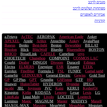
מגבים לרכב
מפתחות ושלטים לרכב
אביזרים לאופניים
קודניות
a.Fetaya
AcTEC
AEROPAK
American Eagle
Anker
APEXEL
Apple
Arilux
Atouchbo
Aukey
AyalaPlast
Baseus
Benks
Best-light
Beston
Beworlder
BILLAT
Bixolon
Blick
BlitzWolf
Bluedio
Blueendless
BOSTON
BRICO
BroadLink
CAFELE
Camelion
ceys
CHOETECH
Chunghop
COMPOINT
COSMOS LACֹ
Courbi
Dealor
DINGQI
Divoom
Duracell
Edimax
Electra
ELMERS
Energizer
ESR
Essager
ETEK
Eurolux
FineBlue
Formula 1
FSL
FUNRY
Gamal sarid
GameSir
GEINXURN
General Electric
Gewiss
Gold Tool
GP
GP Plus
GPT
Grundig
GSFixtop
GTF
HQ
Huawei
HuionTablet
HYDERON
Hyundai
IPEGA
jacobi
JBL
Joyroom
JVC
Kaisi
KERUI
KesherOr
Kingston
Kirlin
KODATA
Lenovo
Lexar
Lexis
LG
LiitoKala
Liqui Moly
Livolo
LOCTITE
Logitech
Luminus
Magic
MAGNUM
Master
MATHYS
Maxell
MAXOL-MAX
Maxxtro
MeanWell
MegaMan
Meguiars