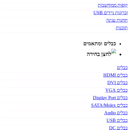
קופות ממוחשבות
זכרונות ניידים USB
תחנות עגינה
תוכנות
כבלים ומתאמים
כבלים
כבלים HDMI
כבלים DVI
כבלים VGA
כבלים Display Port
כבלים SATA/Molex
כבלים Audio
כבלים USB
כבלים DC