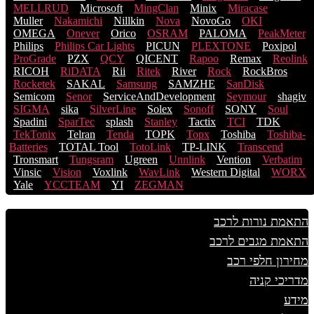
MELLRUD
Microsoft
MingClan
Minix
Miracase
Muller
Nakamichi
Nillkin
Nova
NovoGo
OKI
OMEGA
Onever
Orico
OSRAM
PALOMA
PeakMeter
Philips
Philips Car Lights
PICUN
PLEXTONE
Poxipol
ProGrade
PZX
QCY
QICENT
Rapoo
Remax
Reolink
RICOH
RiDATA
Rii
Ritek
River
Rock
RockBros
Rocketek
SAKAL
Samsung
SAMZHE
SanDisk
Semicom
Senor
ServiceAndDevelopment
Seymour
shagiv
SIGMA
sika
SilverLine
Solex
Sonoff
SONY
Soul
Spadini
SparTec
splash
Stanley
Tactix
TCI
TDK
TekTonix
Telran
Tenda
TOPK
Topx
Toshiba
Toshiba-
Batteries
TOTAL Tool
TotoLink
TP-LINK
Transcend
Tronsmart
Tungsram
Ugreen
Unnlink
Vention
Verbatim
Vinsic
Vision
Voxlink
WavLink
Western Digital
WORX
Yale
YCCTEAM
YI
ZEGMAN
התאמת נורות לרכב
התאמת מגבים לרכב
מחירון חלפי רכב
מדריכי קניה
מידע