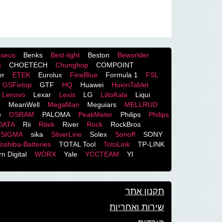
seus
Benks
Best-light
Beston
Beworlder
s
CHOETECH
Chunghop
COMPOINT
er
ETEK
Eurolux
FineBlue
Formula 1
FSL
GSFixtop
GTF
HQ
Huawei
HuionTablet
Lenovo
Lexar
Lexis
LG
LiitoKala
Liqui
o
MeanWell
MegaMan
Meguiars
MELLRUD
o
OSRAM
PALOMA
PeakMeter
Philips
Philips
DATA
Rii
Ritek
River
Rock
RockBros
SIGMA
sika
SilverLine
Solex
Sonoff
SONY
oshiba-Batteries
TOTAL Tool
TotoLink
TP-LINK
n Digital
WORX
Yale
YCCTEAM
YI
תקנון אתר
שירות ואחריות