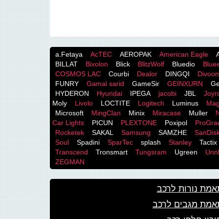
a.Fetaya
AcTEC
AEROPAK
American Eagle
BILLAT
Bixolon
Blick
BlitzWolf
Bluedio
Blue
COSMOS LACֹ
Courbi
Dealor
DINGQI
Divoo
FUNRY
Gamal sarid
GameSir
GEINXURN
Ge
HYDERON
Hyundai
IPEGA
jacobi
JBL
Joy
Moly
Livolo
LOCTITE
Logitech
Luminus
Mag
Microsoft
MingClan
Minix
Miracase
Muller
Car Lights
PICUN
PLEXTONE
Poxipol
ProGra
Rocketek
SAKAL
Samsung
SAMZHE
SanDis
Soul
Spadini
SparTec
splash
Stanley
Tactix
Transcend
Tronsmart
Tungsram
Ugreen
Unnl
ZEGMAN
מת נורות לרכב
אמת מגבים לרכב