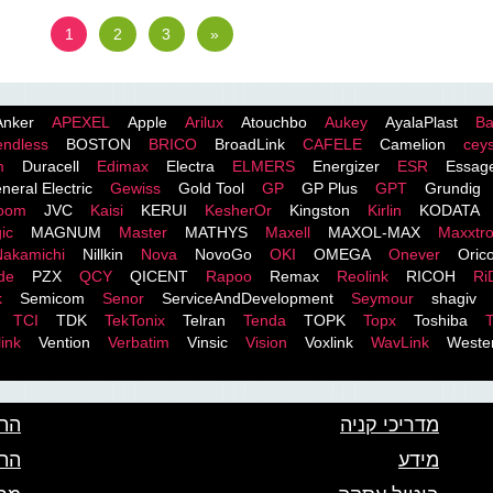
1
2
3
»
Anker
APEXEL
Apple
Arilux
Atouchbo
Aukey
AyalaPlast
Ba
endless
BOSTON
BRICO
BroadLink
CAFELE
Camelion
cey
m
Duracell
Edimax
Electra
ELMERS
Energizer
ESR
Essag
neral Electric
Gewiss
Gold Tool
GP
GP Plus
GPT
Grundig
room
JVC
Kaisi
KERUI
KesherOr
Kingston
Kirlin
KODATA
ic
MAGNUM
Master
MATHYS
Maxell
MAXOL-MAX
Maxxtr
Nakamichi
Nillkin
Nova
NovoGo
OKI
OMEGA
Onever
Oric
de
PZX
QCY
QICENT
Rapoo
Remax
Reolink
RICOH
Ri
k
Semicom
Senor
ServiceAndDevelopment
Seymour
shagiv
TCI
TDK
TekTonix
Telran
Tenda
TOPK
Topx
Toshiba
T
ink
Vention
Verbatim
Vinsic
Vision
Voxlink
WavLink
Wester
מדריכי קניה
התא
מידע
הת