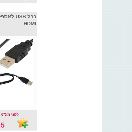
לאספקת ח
HDMI
לפני מע"מ : .91 ₪
5 ₪