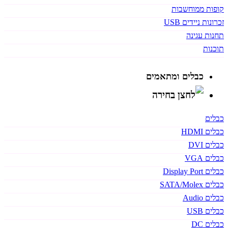
קופות ממוחשבות
זכרונות ניידים USB
תחנות עגינה
תוכנות
כבלים ומתאמים
כבלים
כבלים HDMI
כבלים DVI
כבלים VGA
כבלים Display Port
כבלים SATA/Molex
כבלים Audio
כבלים USB
כבלים DC