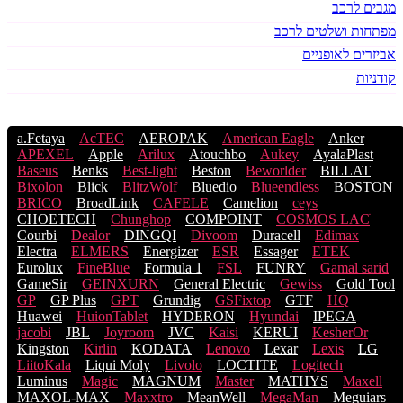
מגבים לרכב
מפתחות ושלטים לרכב
אביזרים לאופניים
קודניות
a.Fetaya
AcTEC
AEROPAK
American Eagle
Anker
APEXEL
Apple
Arilux
Atouchbo
Aukey
AyalaPlast
Baseus
Benks
Best-light
Beston
Beworlder
BILLAT
Bixolon
Blick
BlitzWolf
Bluedio
Blueendless
BOSTON
BRICO
BroadLink
CAFELE
Camelion
ceys
CHOETECH
Chunghop
COMPOINT
COSMOS LACֹ
Courbi
Dealor
DINGQI
Divoom
Duracell
Edimax
Electra
ELMERS
Energizer
ESR
Essager
ETEK
Eurolux
FineBlue
Formula 1
FSL
FUNRY
Gamal sarid
GameSir
GEINXURN
General Electric
Gewiss
Gold Tool
GP
GP Plus
GPT
Grundig
GSFixtop
GTF
HQ
Huawei
HuionTablet
HYDERON
Hyundai
IPEGA
jacobi
JBL
Joyroom
JVC
Kaisi
KERUI
KesherOr
Kingston
Kirlin
KODATA
Lenovo
Lexar
Lexis
LG
LiitoKala
Liqui Moly
Livolo
LOCTITE
Logitech
Luminus
Magic
MAGNUM
Master
MATHYS
Maxell
MAXOL-MAX
Maxxtro
MeanWell
MegaMan
Meguiars