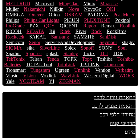
MELLRUD
Microsoft
MingClan
Minix
Miracase
Muller
Nakamichi
Nillkin
Nova
NovoGo
OKI
OMEGA
Onever
Orico
OSRAM
PALOMA
PeakMeter
Philips
Philips Car Lights
PICUN
PLEXTONE
Poxipol
ProGrade
PZX
QCY
QICENT
Rapoo
Remax
Reolink
RICOH
RiDATA
Rii
Ritek
River
Rock
RockBros
Rocketek
SAKAL
Samsung
SAMZHE
SanDisk
Semicom
Senor
ServiceAndDevelopment
Seymour
shagiv
SIGMA
sika
SilverLine
Solex
Sonoff
SONY
Soul
Spadini
SparTec
splash
Stanley
Tactix
TCI
TDK
TekTonix
Telran
Tenda
TOPK
Topx
Toshiba
Toshiba-
Batteries
TOTAL Tool
TotoLink
TP-LINK
Transcend
Tronsmart
Tungsram
Ugreen
Unnlink
Vention
Verbatim
Vinsic
Vision
Voxlink
WavLink
Western Digital
WORX
Yale
YCCTEAM
YI
ZEGMAN
התאמת נורות לרכב
התאמת מגבים לרכב
מחירון חלפי רכב
מדריכי קניה
מידע