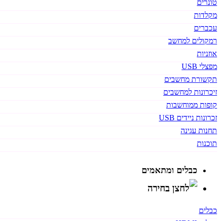
טונרים
מקלדות
עכברים
רמקולים למחשב
אוזניות
מפצלי USB
תקשורת מחשבים
זיכרונות למחשבים
קופות ממוחשבות
זכרונות ניידים USB
תחנות עגינה
תוכנות
כבלים ומתאמים
כבלים