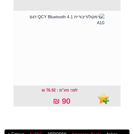
לפני מע"מ : 76.92 ₪
90 ₪
a.Fetaya
AcTEC
AEROPAK
American Eagle
Anker