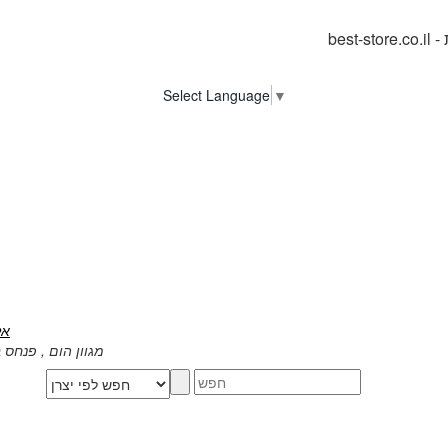
ת
Select Language
▼
אלנבי
מגוון הום , פנחס בן דוד 1, רחובות | א - ה : 20:00 - 0:00