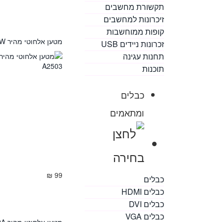
תקשורת מחשבים
זיכרונות למחשבים
קופות ממוחשבות
מטען אלחוטי מהיר ANKER 10W דגם A2503
זכרונות ניידים USB
תחנות עגינה
תוכנות
כבלים
ומתאמים
99 ₪
כבלים
כבלים HDMI
כבלים DVI
כבלים VGA
מטען אלחוטי מהיר Samsung 2A דגם EP-PN920