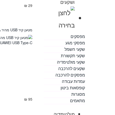
ושקעים
29 ₪
מטען קיר USB מהיר 5A עם כבל HUAWEI USB Type-C
מפסקים
מפסקי מגע
שקעי חשמל
שקעי תקשורת
שקעי מולטימדיה
שקעים להרכבה
מפסקים להרכבה
עמדות עבודה
קופסאות ביטון
מסגרות
95 ₪
מתאמים
מולטימדיה