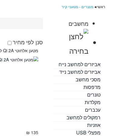
ראשי
◄
מוצרים - מטעני קיר
מחשבים
סנן לפי מחיר
מטען אלחוטי Qi 2A לבית Baseus
אביזרים למחשב נייח
אביזרים למחשב נייד
מסכי מחשב
מדפסות
טונרים
מקלדות
עכברים
רמקולים למחשב
אוזניות
מפצלי USB
135 ₪