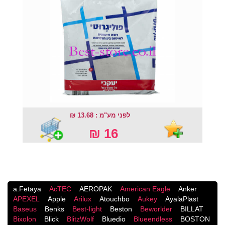
לפני מע"מ : 13.68 ₪
16 ₪
a.Fetaya
AcTEC
AEROPAK
American Eagle
Anker
APEXEL
Apple
Arilux
Atouchbo
Aukey
AyalaPlast
Baseus
Benks
Best-light
Beston
Beworlder
BILLAT
Bixolon
Blick
BlitzWolf
Bluedio
Blueendless
BOSTON