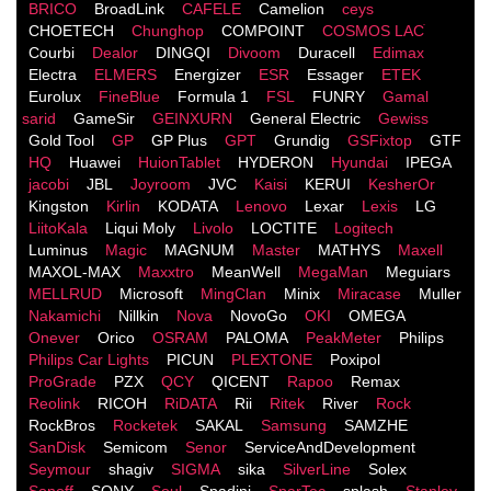
BRICO
BroadLink
CAFELE
Camelion
ceys
CHOETECH
Chunghop
COMPOINT
COSMOS LACֹ
Courbi
Dealor
DINGQI
Divoom
Duracell
Edimax
Electra
ELMERS
Energizer
ESR
Essager
ETEK
Eurolux
FineBlue
Formula 1
FSL
FUNRY
Gamal
sarid
GameSir
GEINXURN
General Electric
Gewiss
Gold Tool
GP
GP Plus
GPT
Grundig
GSFixtop
GTF
HQ
Huawei
HuionTablet
HYDERON
Hyundai
IPEGA
jacobi
JBL
Joyroom
JVC
Kaisi
KERUI
KesherOr
Kingston
Kirlin
KODATA
Lenovo
Lexar
Lexis
LG
LiitoKala
Liqui Moly
Livolo
LOCTITE
Logitech
Luminus
Magic
MAGNUM
Master
MATHYS
Maxell
MAXOL-MAX
Maxxtro
MeanWell
MegaMan
Meguiars
MELLRUD
Microsoft
MingClan
Minix
Miracase
Muller
Nakamichi
Nillkin
Nova
NovoGo
OKI
OMEGA
Onever
Orico
OSRAM
PALOMA
PeakMeter
Philips
Philips Car Lights
PICUN
PLEXTONE
Poxipol
ProGrade
PZX
QCY
QICENT
Rapoo
Remax
Reolink
RICOH
RiDATA
Rii
Ritek
River
Rock
RockBros
Rocketek
SAKAL
Samsung
SAMZHE
SanDisk
Semicom
Senor
ServiceAndDevelopment
Seymour
shagiv
SIGMA
sika
SilverLine
Solex
Sonoff
SONY
Soul
Spadini
SparTec
splash
Stanley