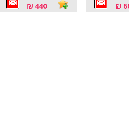
440 ₪
55