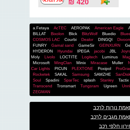
אזל המלאי
420 ₪
a.Fetaya
AcTEC
AEROPAK
American Eagle
BILLAT
Bixolon
Blick
BlitzWolf
Bluedio
Blue
COSMOS LACֹ
Courbi
Dealor
DINGQI
Divoo
FUNRY
Gamal sarid
GameSir
GEINXURN
Ge
HYDERON
Hyundai
IPEGA
jacobi
JBL
Joy
Moly
Livolo
LOCTITE
Logitech
Luminus
Mag
Microsoft
MingClan
Minix
Miracase
Muller
Car Lights
PICUN
PLEXTONE
Poxipol
ProGra
Rocketek
SAKAL
Samsung
SAMZHE
SanDis
Soul
Spadini
SparTec
splash
Stanley
Tactix
Transcend
Tronsmart
Tungsram
Ugreen
Unnl
ZEGMAN
מת נורות לרכב
אמת מגבים לרכב
רון חלפי רכב