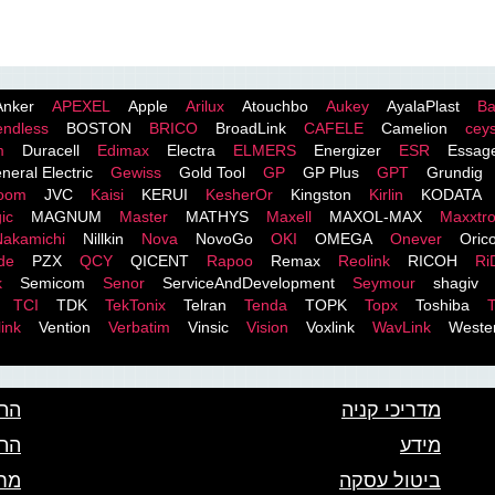
Anker
APEXEL
Apple
Arilux
Atouchbo
Aukey
AyalaPlast
Ba
endless
BOSTON
BRICO
BroadLink
CAFELE
Camelion
cey
m
Duracell
Edimax
Electra
ELMERS
Energizer
ESR
Essag
neral Electric
Gewiss
Gold Tool
GP
GP Plus
GPT
Grundig
room
JVC
Kaisi
KERUI
KesherOr
Kingston
Kirlin
KODATA
ic
MAGNUM
Master
MATHYS
Maxell
MAXOL-MAX
Maxxtr
Nakamichi
Nillkin
Nova
NovoGo
OKI
OMEGA
Onever
Oric
de
PZX
QCY
QICENT
Rapoo
Remax
Reolink
RICOH
Ri
k
Semicom
Senor
ServiceAndDevelopment
Seymour
shagiv
TCI
TDK
TekTonix
Telran
Tenda
TOPK
Topx
Toshiba
T
ink
Vention
Verbatim
Vinsic
Vision
Voxlink
WavLink
Wester
מדריכי קניה
התא
מידע
הת
ביטול עסקה
מחי