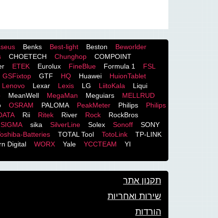
seus
Benks
Best-light
Beston
Beworlder
s
CHOETECH
Chunghop
COMPOINT
er
ETEK
Eurolux
FineBlue
Formula 1
FSL
GSFixtop
GTF
HQ
Huawei
HuionTablet
Lenovo
Lexar
Lexis
LG
LiitoKala
Liqui
o
MeanWell
MegaMan
Meguiars
MELLRUD
o
OSRAM
PALOMA
PeakMeter
Philips
Philips
DATA
Rii
Ritek
River
Rock
RockBros
SIGMA
sika
SilverLine
Solex
Sonoff
SONY
oshiba-Batteries
TOTAL Tool
TotoLink
TP-LINK
n Digital
WORX
Yale
YCCTEAM
YI
תקנון אתר
שירות ואחריות
הורדות