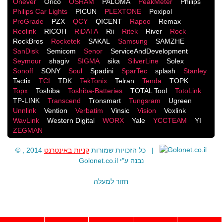
Onever
Orico
OSRAM
PALOMA
PeakMeter
Philips
Philips Car Lights
PICUN
PLEXTONE
Poxipol
ProGrade
PZX
QCY
QICENT
Rapoo
Remax
Reolink
RICOH
RiDATA
Rii
Ritek
River
Rock
RockBros
Rocketek
SAKAL
Samsung
SAMZHE
SanDisk
Semicom
Senor
ServiceAndDevelopment
Seymour
shagiv
SIGMA
sika
SilverLine
Solex
Sonoff
SONY
Soul
Spadini
SparTec
splash
Stanley
Tactix
TCI
TDK
TekTonix
Telran
Tenda
TOPK
Topx
Toshiba
Toshiba-Batteries
TOTAL Tool
TotoLink
TP-LINK
Transcend
Tronsmart
Tungsram
Ugreen
Unnlink
Vention
Verbatim
Vinsic
Vision
Voxlink
WavLink
Western Digital
WORX
Yale
YCCTEAM
YI
ZEGMAN
קניות באינטרנט
© , 2014 כל הזכויות שמורות
|
Golonet.co.il
נבנה ע"י
חזור למעלה