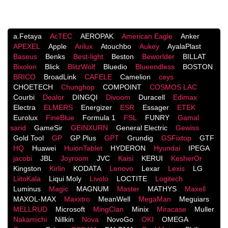
a.Fetaya
AcTEC
AEROPAK
American Eagle
Anker
APEXEL
Apple
Arilux
Atouchbo
Aukey
AyalaPlast
Baseus
Benks
Best-light
Beston
Beworlder
BILLAT
Bixolon
Blick
BlitzWolf
Bluedio
Blueendless
BOSTON
BRICO
BroadLink
CAFELE
Camelion
ceys
CHOETECH
Chunghop
COMPOINT
COSMOS LACֹ
Courbi
Dealor
DINGQI
Divoom
Duracell
Edimax
Electra
ELMERS
Energizer
ESR
Essager
ETEK
Eurolux
FineBlue
Formula 1
FSL
FUNRY
Gamal
sarid
GameSir
GEINXURN
General Electric
Gewiss
Gold Tool
GP
GP Plus
GPT
Grundig
GSFixtop
GTF
HQ
Huawei
HuionTablet
HYDERON
Hyundai
IPEGA
jacobi
JBL
Joyroom
JVC
Kaisi
KERUI
KesherOr
Kingston
Kirlin
KODATA
Lenovo
Lexar
Lexis
LG
LiitoKala
Liqui Moly
Livolo
LOCTITE
Logitech
Luminus
Magic
MAGNUM
Master
MATHYS
Maxell
MAXOL-MAX
Maxxtro
MeanWell
MegaMan
Meguiars
MELLRUD
Microsoft
MingClan
Minix
Miracase
Muller
Nakamichi
Nillkin
Nova
NovoGo
OKI
OMEGA