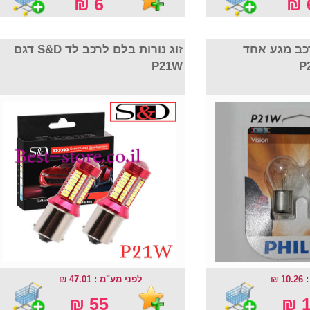
6 ₪
6
רכב מגע אחד
זוג נורות בלם לרכב לד S&D דגם
P21W
10
לפני מע"מ : 47.01 ₪
55 ₪
1