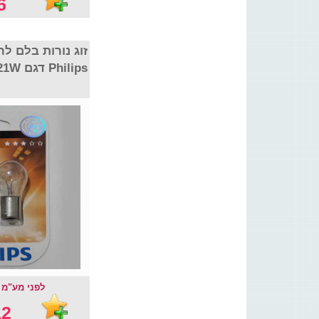
 ₪
זוג נורות בלם ל
Philips דגם P21W
לפני מע"מ : .26 ₪
2 ₪