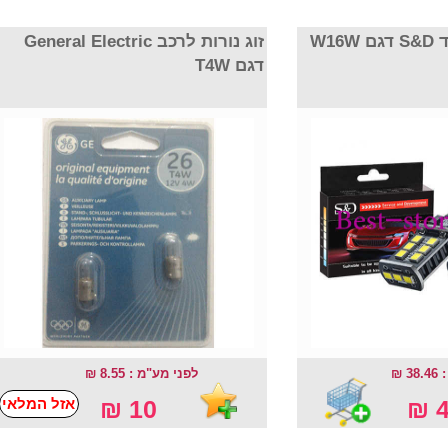
 לד
זוג נורות לרכב General Electric
דגם T4W
38
לפני מע"מ : 8.55 ₪
אזל המלאי
10 ₪
4