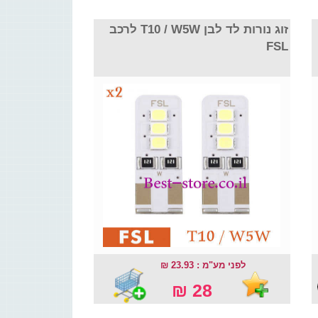
זוג נורות לד לבן T10 / W5W לרכב
FSL
לפני מע"מ : 23.93 ₪
28 ₪