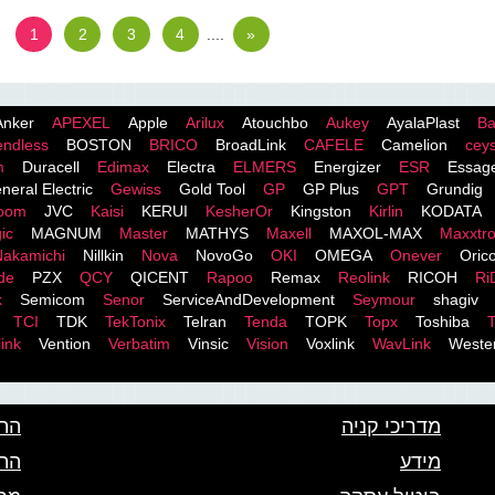
1
2
3
4
....
»
Anker
APEXEL
Apple
Arilux
Atouchbo
Aukey
AyalaPlast
Ba
endless
BOSTON
BRICO
BroadLink
CAFELE
Camelion
cey
m
Duracell
Edimax
Electra
ELMERS
Energizer
ESR
Essag
neral Electric
Gewiss
Gold Tool
GP
GP Plus
GPT
Grundig
room
JVC
Kaisi
KERUI
KesherOr
Kingston
Kirlin
KODATA
ic
MAGNUM
Master
MATHYS
Maxell
MAXOL-MAX
Maxxtr
Nakamichi
Nillkin
Nova
NovoGo
OKI
OMEGA
Onever
Oric
de
PZX
QCY
QICENT
Rapoo
Remax
Reolink
RICOH
Ri
k
Semicom
Senor
ServiceAndDevelopment
Seymour
shagiv
TCI
TDK
TekTonix
Telran
Tenda
TOPK
Topx
Toshiba
T
ink
Vention
Verbatim
Vinsic
Vision
Voxlink
WavLink
Wester
מדריכי קניה
התא
מידע
הת