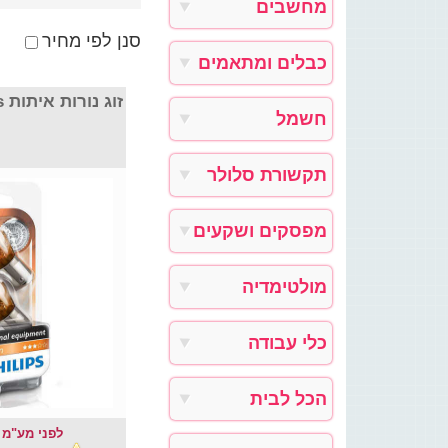
מחשבים
סנן לפי מחיר
כבלים ומתאמים
זוג נורות איתות Philips דגם PY21W
חשמל
תקשורת סלולר
מפסקים ושקעים
מולטימדיה
כלי עבודה
הכל לבית
לפני מע"מ : .38 ₪