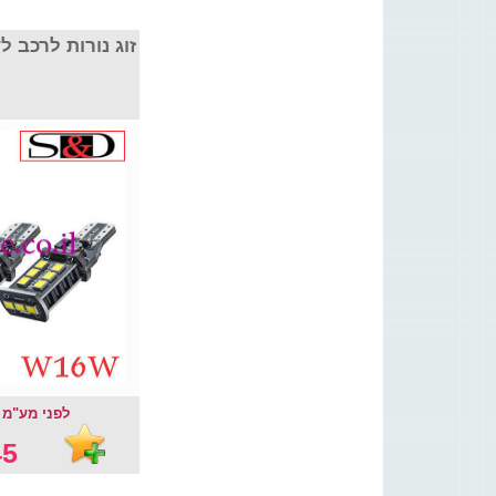
זוג נורות לרכב S&D דגם W16W
לפני מע"מ : .46 ₪
5 ₪