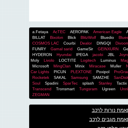
a.Fetaya
AcTEC
AEROPAK
American Eagle
BILLAT
Bixolon
Blick
BlitzWolf
Bluedio
Blue
COSMOS LACֹ
Courbi
Dealor
DINGQI
Divoo
FUNRY
Gamal sarid
GameSir
GEINXURN
Ge
HYDERON
Hyundai
IPEGA
jacobi
JBL
Joy
Moly
Livolo
LOCTITE
Logitech
Luminus
Mag
Microsoft
MingClan
Minix
Miracase
Muller
Car Lights
PICUN
PLEXTONE
Poxipol
ProGra
Rocketek
SAKAL
Samsung
SAMZHE
SanDis
Soul
Spadini
SparTec
splash
Stanley
Tactix
Transcend
Tronsmart
Tungsram
Ugreen
Unnl
ZEGMAN
מת נורות לרכב
אמת מגבים לרכב