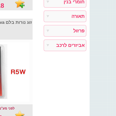
חומרי בנין
8 ₪
תאורה
זוג נורות בלם Nova דגם R5W
פרזול
אביזרים לרכב
לפני מע"מ :  ₪