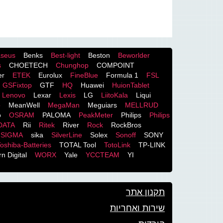
seus
Benks
Best-light
Beston
Beworlder
s
CHOETECH
Chunghop
COMPOINT
er
ETEK
Eurolux
FineBlue
Formula 1
FSL
GSFixtop
GTF
HQ
Huawei
HuionTablet
Lenovo
Lexar
Lexis
LG
LiitoKala
Liqui
o
MeanWell
MegaMan
Meguiars
MELLRUD
o
OSRAM
PALOMA
PeakMeter
Philips
Philips
DATA
Rii
Ritek
River
Rock
RockBros
SIGMA
sika
SilverLine
Solex
Sonoff
SONY
oshiba-Batteries
TOTAL Tool
TotoLink
TP-LINK
n Digital
WORX
Yale
YCCTEAM
YI
תקנון אתר
שירות ואחריות