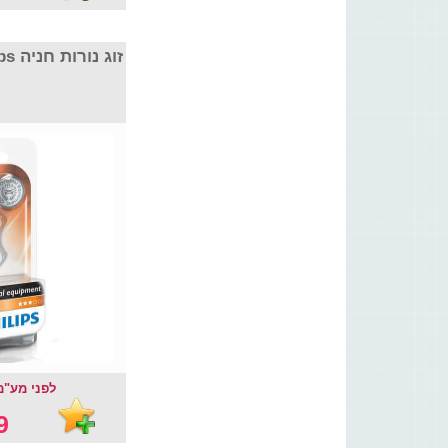
זוג נורות חניה Philips דגם W5W
לפני מע"מ :  ₪
 ₪