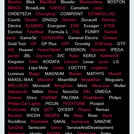
Bixolon
Blick
BlitzWolf
Bluedio
Blueendless
BOSTON
BRICO
BroadLink
CAFELE
Camelion
ceys
CHOETECH
Chunghop
COMPOINT
COSMOS LACֹ
Courbi
Dealor
DINGQI
Divoom
Duracell
Edimax
Electra
ELMERS
Energizer
ESR
Essager
ETEK
Eurolux
FineBlue
Formula 1
FSL
FUNRY
Gamal
sarid
GameSir
GEINXURN
General Electric
Gewiss
Gold Tool
GP
GP Plus
GPT
Grundig
GSFixtop
GTF
HQ
Huawei
HuionTablet
HYDERON
Hyundai
IPEGA
jacobi
JBL
Joyroom
JVC
Kaisi
KERUI
KesherOr
Kingston
Kirlin
KODATA
Lenovo
Lexar
Lexis
LG
LiitoKala
Liqui Moly
Livolo
LOCTITE
Logitech
Luminus
Magic
MAGNUM
Master
MATHYS
Maxell
MAXOL-MAX
Maxxtro
MeanWell
MegaMan
Meguiars
MELLRUD
Microsoft
MingClan
Minix
Miracase
Muller
Nakamichi
Nillkin
Nova
NovoGo
OKI
OMEGA
Onever
Orico
OSRAM
PALOMA
PeakMeter
Philips
Philips Car Lights
PICUN
PLEXTONE
Poxipol
ProGrade
PZX
QCY
QICENT
Rapoo
Remax
Reolink
RICOH
RiDATA
Rii
Ritek
River
Rock
RockBros
Rocketek
SAKAL
Samsung
SAMZHE
SanDisk
Semicom
Senor
ServiceAndDevelopment
Seymour
shagiv
SIGMA
sika
SilverLine
Solex