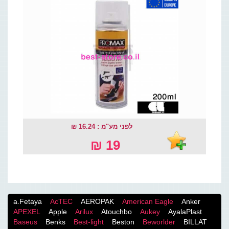
לפני מע"מ : 16.24 ₪
19 ₪
a.Fetaya
AcTEC
AEROPAK
American Eagle
Anker
APEXEL
Apple
Arilux
Atouchbo
Aukey
AyalaPlast
Baseus
Benks
Best-light
Beston
Beworlder
BILLAT