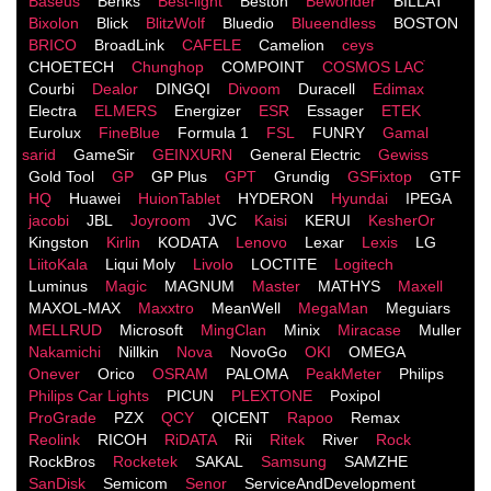
Baseus
Benks
Best-light
Beston
Beworlder
BILLAT
Bixolon
Blick
BlitzWolf
Bluedio
Blueendless
BOSTON
BRICO
BroadLink
CAFELE
Camelion
ceys
CHOETECH
Chunghop
COMPOINT
COSMOS LACֹ
Courbi
Dealor
DINGQI
Divoom
Duracell
Edimax
Electra
ELMERS
Energizer
ESR
Essager
ETEK
Eurolux
FineBlue
Formula 1
FSL
FUNRY
Gamal
sarid
GameSir
GEINXURN
General Electric
Gewiss
Gold Tool
GP
GP Plus
GPT
Grundig
GSFixtop
GTF
HQ
Huawei
HuionTablet
HYDERON
Hyundai
IPEGA
jacobi
JBL
Joyroom
JVC
Kaisi
KERUI
KesherOr
Kingston
Kirlin
KODATA
Lenovo
Lexar
Lexis
LG
LiitoKala
Liqui Moly
Livolo
LOCTITE
Logitech
Luminus
Magic
MAGNUM
Master
MATHYS
Maxell
MAXOL-MAX
Maxxtro
MeanWell
MegaMan
Meguiars
MELLRUD
Microsoft
MingClan
Minix
Miracase
Muller
Nakamichi
Nillkin
Nova
NovoGo
OKI
OMEGA
Onever
Orico
OSRAM
PALOMA
PeakMeter
Philips
Philips Car Lights
PICUN
PLEXTONE
Poxipol
ProGrade
PZX
QCY
QICENT
Rapoo
Remax
Reolink
RICOH
RiDATA
Rii
Ritek
River
Rock
RockBros
Rocketek
SAKAL
Samsung
SAMZHE
SanDisk
Semicom
Senor
ServiceAndDevelopment