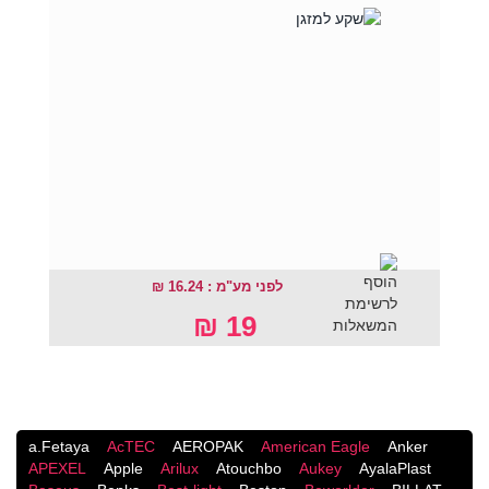
לפני מע"מ : 16.24 ₪
19 ₪
a.Fetaya
AcTEC
AEROPAK
American Eagle
Anker
APEXEL
Apple
Arilux
Atouchbo
Aukey
AyalaPlast