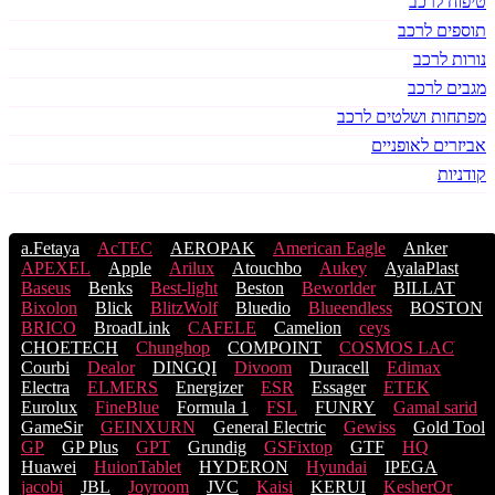
טיפוח לרכב
תוספים לרכב
נורות לרכב
מגבים לרכב
מפתחות ושלטים לרכב
אביזרים לאופניים
קודניות
a.Fetaya
AcTEC
AEROPAK
American Eagle
Anker
APEXEL
Apple
Arilux
Atouchbo
Aukey
AyalaPlast
Baseus
Benks
Best-light
Beston
Beworlder
BILLAT
Bixolon
Blick
BlitzWolf
Bluedio
Blueendless
BOSTON
BRICO
BroadLink
CAFELE
Camelion
ceys
CHOETECH
Chunghop
COMPOINT
COSMOS LACֹ
Courbi
Dealor
DINGQI
Divoom
Duracell
Edimax
Electra
ELMERS
Energizer
ESR
Essager
ETEK
Eurolux
FineBlue
Formula 1
FSL
FUNRY
Gamal sarid
GameSir
GEINXURN
General Electric
Gewiss
Gold Tool
GP
GP Plus
GPT
Grundig
GSFixtop
GTF
HQ
Huawei
HuionTablet
HYDERON
Hyundai
IPEGA
jacobi
JBL
Joyroom
JVC
Kaisi
KERUI
KesherOr