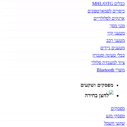
כבלים MHL/OTG
כיסויים לסמארטפונים
ארנקים לסלולריים
מגני מסך
מטעני קיר
מטעני רכב
מטענים ניידים
כבלי טעינה וסנכרון
ציוד למעבדת סלולר
מוצרי Bluetooth
מפסקים ושקעים
מפסקים
מפסקי מגע
שקעי חשמל