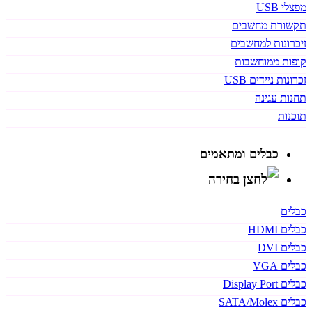
מפצלי USB
תקשורת מחשבים
זיכרונות למחשבים
קופות ממוחשבות
זכרונות ניידים USB
תחנות עגינה
תוכנות
כבלים ומתאמים
כבלים
כבלים HDMI
כבלים DVI
כבלים VGA
כבלים Display Port
כבלים SATA/Molex