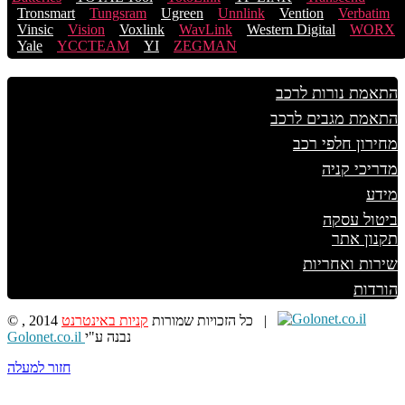
Tronsmart
Tungsram
Ugreen
Unnlink
Vention
Verbatim
Vinsic
Vision
Voxlink
WavLink
Western Digital
WORX
Yale
YCCTEAM
YI
ZEGMAN
התאמת נורות לרכב
התאמת מגבים לרכב
מחירון חלפי רכב
מדריכי קניה
מידע
ביטול עסקה
תקנון אתר
שירות ואחריות
הורדות
|
© , 2014 כל הזכויות שמורות
קניות באינטרנט
נבנה ע"י
Golonet.co.il
חזור למעלה