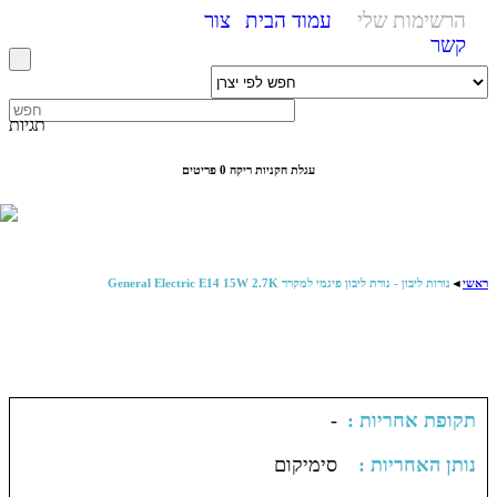
הרשימות שלי
עמוד הבית
צור
קשר
תגיות
עגלת הקניות ריקה
0 פריטים
ראשי
◄
נורות ליבון - נורת ליבון פיגמי למקרר General Electric E14 15W 2.7K
: תקופת אחריות
-
: נותן האחריות
סימיקום