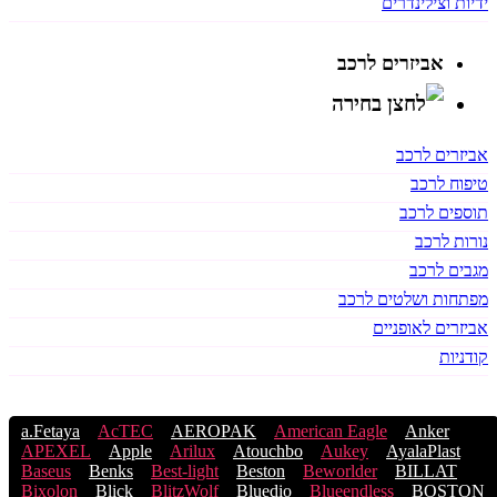
ידיות וצילינדרים
אביזרים לרכב
אביזרים לרכב
טיפוח לרכב
תוספים לרכב
נורות לרכב
מגבים לרכב
מפתחות ושלטים לרכב
אביזרים לאופניים
קודניות
a.Fetaya
AcTEC
AEROPAK
American Eagle
Anker
APEXEL
Apple
Arilux
Atouchbo
Aukey
AyalaPlast
Baseus
Benks
Best-light
Beston
Beworlder
BILLAT
Bixolon
Blick
BlitzWolf
Bluedio
Blueendless
BOSTON