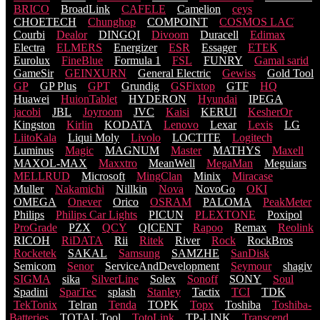
BRICO
BroadLink
CAFELE
Camelion
ceys
CHOETECH
Chunghop
COMPOINT
COSMOS LACֹ
Courbi
Dealor
DINGQI
Divoom
Duracell
Edimax
Electra
ELMERS
Energizer
ESR
Essager
ETEK
Eurolux
FineBlue
Formula 1
FSL
FUNRY
Gamal sarid
GameSir
GEINXURN
General Electric
Gewiss
Gold Tool
GP
GP Plus
GPT
Grundig
GSFixtop
GTF
HQ
Huawei
HuionTablet
HYDERON
Hyundai
IPEGA
jacobi
JBL
Joyroom
JVC
Kaisi
KERUI
KesherOr
Kingston
Kirlin
KODATA
Lenovo
Lexar
Lexis
LG
LiitoKala
Liqui Moly
Livolo
LOCTITE
Logitech
Luminus
Magic
MAGNUM
Master
MATHYS
Maxell
MAXOL-MAX
Maxxtro
MeanWell
MegaMan
Meguiars
MELLRUD
Microsoft
MingClan
Minix
Miracase
Muller
Nakamichi
Nillkin
Nova
NovoGo
OKI
OMEGA
Onever
Orico
OSRAM
PALOMA
PeakMeter
Philips
Philips Car Lights
PICUN
PLEXTONE
Poxipol
ProGrade
PZX
QCY
QICENT
Rapoo
Remax
Reolink
RICOH
RiDATA
Rii
Ritek
River
Rock
RockBros
Rocketek
SAKAL
Samsung
SAMZHE
SanDisk
Semicom
Senor
ServiceAndDevelopment
Seymour
shagiv
SIGMA
sika
SilverLine
Solex
Sonoff
SONY
Soul
Spadini
SparTec
splash
Stanley
Tactix
TCI
TDK
TekTonix
Telran
Tenda
TOPK
Topx
Toshiba
Toshiba-
Batteries
TOTAL Tool
TotoLink
TP-LINK
Transcend