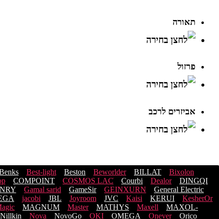
תאורה
פרזול
אביזרים לרכב
Benks
Best-light
Beston
Beworlder
BILLAT
Bixolon
op
COMPOINT
COSMOS LACֹ
Courbi
Dealor
DINGQI
NRY
Gamal sarid
GameSir
GEINXURN
General Electric
PEGA
jacobi
JBL
Joyroom
JVC
Kaisi
KERUI
KesherOr
agic
MAGNUM
Master
MATHYS
Maxell
MAXOL-
Nillkin
Nova
NovoGo
OKI
OMEGA
Onever
Orico