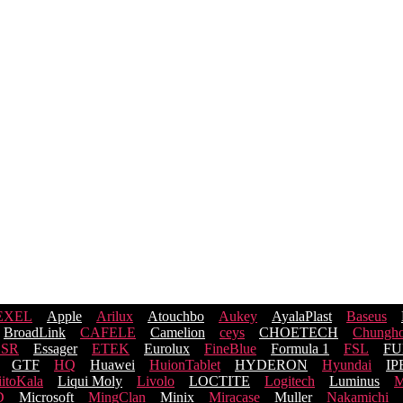
EXEL
Apple
Arilux
Atouchbo
Aukey
AyalaPlast
Baseus
BroadLink
CAFELE
Camelion
ceys
CHOETECH
Chungh
ESR
Essager
ETEK
Eurolux
FineBlue
Formula 1
FSL
FU
GTF
HQ
Huawei
HuionTablet
HYDERON
Hyundai
I
iitoKala
Liqui Moly
Livolo
LOCTITE
Logitech
Luminus
M
D
Microsoft
MingClan
Minix
Miracase
Muller
Nakamichi