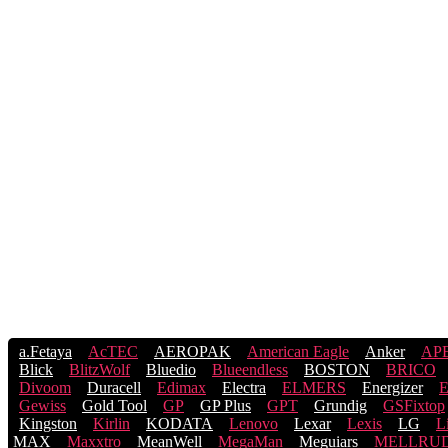
a.Fetaya
AcTEC
AEROPAK
American Eagle
Anker
AP
Blick
BlitzWolf
Bluedio
Blueendless
BOSTON
BRICO
Divoom
Duracell
Edimax
Electra
ELMERS
Energizer
Gewiss
Gold Tool
GP
GP Plus
GPT
Grundig
GSFixtop
Kingston
Kirlin
KODATA
Lenovo
Lexar
Lexis
LG
L
MAX
Maxxtro
MeanWell
MegaMan
Meguiars
MELLRU