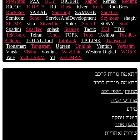
ProGrade
PZX
QCY
QICENT
Rapoo
Remax
Reolink
RICOH
RiDATA
Rii
Ritek
River
Rock
RockBros
Rocketek
SAKAL
Samsung
SAMZHE
SanDisk
Semicom
Senor
ServiceAndDevelopment
Seymour
shagiv
SIGMA
sika
SilverLine
Solex
Sonoff
SONY
Soul
Spadini
SparTec
splash
Stanley
Tactix
TCI
TDK
TekTonix
Telran
Tenda
TOPK
Topx
Toshiba
Toshiba-
Batteries
TOTAL Tool
TotoLink
TP-LINK
Transcend
Tronsmart
Tungsram
Ugreen
Unnlink
Vention
Verbatim
Vinsic
Vision
Voxlink
WavLink
Western Digital
WORX
Yale
YCCTEAM
YI
ZEGMAN
התאמת נורות לרכב
התאמת מגבים לרכב
מחירון חלפי רכב
מדריכי קניה
מידע
ביטול עסקה
תקנון אתר
שירות ואחריות