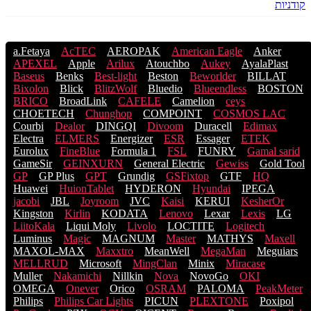
קודניות
a.Fetaya
AcTEC
AEROPAK
American Eagle
Anker
APEXEL
Apple
Arilux
Atouchbo
Aukey
AyalaPlast
Baseus
Benks
Best-light
Beston
Beworlder
BILLAT
Bixolon
Blick
BlitzWolf
Bluedio
Blueendless
BOSTON
BRICO
BroadLink
CAFELE
Camelion
ceys
CHOETECH
Chunghop
COMPOINT
COSMOS LACֹ
Courbi
Dealor
DINGQI
Divoom
Duracell
Edimax
Electra
ELMERS
Energizer
ESR
Essager
ETEK
Eurolux
FineBlue
Formula 1
FSL
FUNRY
Gamal sarid
GameSir
GEINXURN
General Electric
Gewiss
Gold Tool
GP
GP Plus
GPT
Grundig
GSFixtop
GTF
HQ
Huawei
HuionTablet
HYDERON
Hyundai
IPEGA
jacobi
JBL
Joyroom
JVC
Kaisi
KERUI
KesherOr
Kingston
Kirlin
KODATA
Lenovo
Lexar
Lexis
LG
LiitoKala
Liqui Moly
Livolo
LOCTITE
Logitech
Luminus
Magic
MAGNUM
Master
MATHYS
Maxell
MAXOL-MAX
Maxxtro
MeanWell
MegaMan
Meguiars
MELLRUD
Microsoft
MingClan
Minix
Miracase
Muller
Nakamichi
Nillkin
Nova
NovoGo
OKI
OMEGA
Onever
Orico
OSRAM
PALOMA
PeakMeter
Philips
Philips Car Lights
PICUN
PLEXTONE
Poxipol