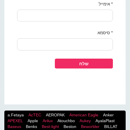
* אימייל
* סיסמא
a.Fetaya
AcTEC
AEROPAK
American Eagle
Anker
APEXEL
Apple
Arilux
Atouchbo
Aukey
AyalaPlast
Baseus
Benks
Best-light
Beston
Beworlder
BILLAT