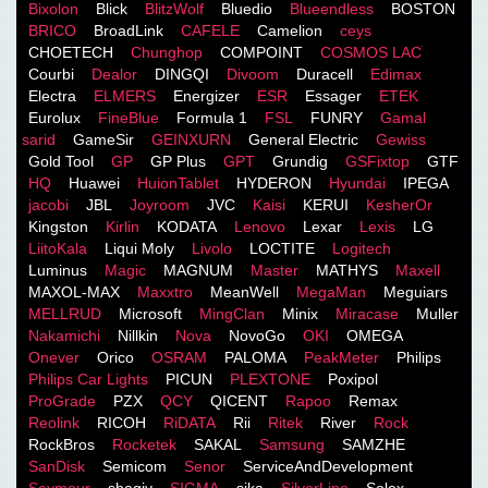
Bixolon
Blick
BlitzWolf
Bluedio
Blueendless
BOSTON
BRICO
BroadLink
CAFELE
Camelion
ceys
CHOETECH
Chunghop
COMPOINT
COSMOS LACֹ
Courbi
Dealor
DINGQI
Divoom
Duracell
Edimax
Electra
ELMERS
Energizer
ESR
Essager
ETEK
Eurolux
FineBlue
Formula 1
FSL
FUNRY
Gamal
sarid
GameSir
GEINXURN
General Electric
Gewiss
Gold Tool
GP
GP Plus
GPT
Grundig
GSFixtop
GTF
HQ
Huawei
HuionTablet
HYDERON
Hyundai
IPEGA
jacobi
JBL
Joyroom
JVC
Kaisi
KERUI
KesherOr
Kingston
Kirlin
KODATA
Lenovo
Lexar
Lexis
LG
LiitoKala
Liqui Moly
Livolo
LOCTITE
Logitech
Luminus
Magic
MAGNUM
Master
MATHYS
Maxell
MAXOL-MAX
Maxxtro
MeanWell
MegaMan
Meguiars
MELLRUD
Microsoft
MingClan
Minix
Miracase
Muller
Nakamichi
Nillkin
Nova
NovoGo
OKI
OMEGA
Onever
Orico
OSRAM
PALOMA
PeakMeter
Philips
Philips Car Lights
PICUN
PLEXTONE
Poxipol
ProGrade
PZX
QCY
QICENT
Rapoo
Remax
Reolink
RICOH
RiDATA
Rii
Ritek
River
Rock
RockBros
Rocketek
SAKAL
Samsung
SAMZHE
SanDisk
Semicom
Senor
ServiceAndDevelopment
Seymour
shagiv
SIGMA
sika
SilverLine
Solex