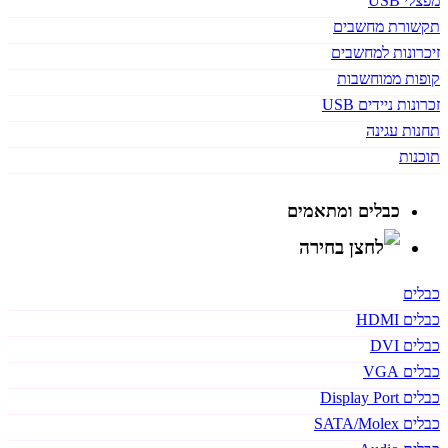
מפצלי USB
תקשורת מחשבים
זיכרונות למחשבים
קופות ממוחשבות
זכרונות ניידים USB
תחנות עגינה
תוכנות
כבלים ומתאמים
כבלים
כבלים HDMI
כבלים DVI
כבלים VGA
כבלים Display Port
כבלים SATA/Molex