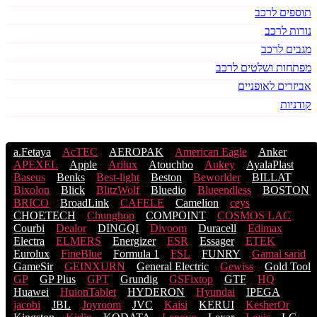
תוספים לרכב
נורות לרכב
מגבים לרכב
מפתחות ושלטים לרכב
אביזרים לאופניים
קודניות
a.Fetaya
AcTEC
AEROPAK
American Eagle
Anker
APEXEL
Apple
Arilux
Atouchbo
Aukey
AyalaPlast
Baseus
Benks
Best-light
Beston
Beworlder
BILLAT
Bixolon
Blick
BlitzWolf
Bluedio
Blueendless
BOSTON
BRICO
BroadLink
CAFELE
Camelion
ceys
CHOETECH
Chunghop
COMPOINT
COSMOS LACֹ
Courbi
Dealor
DINGQI
Divoom
Duracell
Edimax
Electra
ELMERS
Energizer
ESR
Essager
ETEK
Eurolux
FineBlue
Formula 1
FSL
FUNRY
Gamal sarid
GameSir
GEINXURN
General Electric
Gewiss
Gold Tool
GP
GP Plus
GPT
Grundig
GSFixtop
GTF
HQ
Huawei
HuionTablet
HYDERON
Hyundai
IPEGA
jacobi
JBL
Joyroom
JVC
Kaisi
KERUI
KesherOr