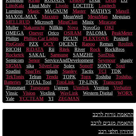
Kingston
Kirlin
KODATA
Lenovo
Lexar
Lexis
LG
LiitoKala
Liqui Moly
Livolo
LOCTITE
Logitech
Luminus
Magic
MAGNUM
Master
MATHYS
Maxell
MAXOL-MAX
Maxxtro
MeanWell
MegaMan
Meguiars
MELLRUD
Microsoft
MingClan
Minix
Miracase
Muller
Nakamichi
Nillkin
Nova
NovoGo
OKI
OMEGA
Onever
Orico
OSRAM
PALOMA
PeakMeter
Philips
Philips Car Lights
PICUN
PLEXTONE
Poxipol
ProGrade
PZX
QCY
QICENT
Rapoo
Remax
Reolink
RICOH
RiDATA
Rii
Ritek
River
Rock
RockBros
Rocketek
SAKAL
Samsung
SAMZHE
SanDisk
Semicom
Senor
ServiceAndDevelopment
Seymour
shagiv
SIGMA
sika
SilverLine
Solex
Sonoff
SONY
Soul
Spadini
SparTec
splash
Stanley
Tactix
TCI
TDK
TekTonix
Telran
Tenda
TOPK
Topx
Toshiba
Toshiba-
Batteries
TOTAL Tool
TotoLink
TP-LINK
Transcend
Tronsmart
Tungsram
Ugreen
Unnlink
Vention
Verbatim
Vinsic
Vision
Voxlink
WavLink
Western Digital
WORX
Yale
YCCTEAM
YI
ZEGMAN
התאמת נורות לרכב
התאמת מגבים לרכב
מחירון חלפי רכב