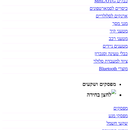
כבלים MHL/OTG
כיסויים לסמארטפונים
ארנקים לסלולריים
מגני מסך
מטעני קיר
מטעני רכב
מטענים ניידים
כבלי טעינה וסנכרון
ציוד למעבדת סלולר
מוצרי Bluetooth
מפסקים ושקעים
מפסקים
מפסקי מגע
שקעי חשמל