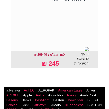
לפני מע"מ : 209.40 ₪
245 ₪
a.Fetaya
AcTEC
AEROPAK
American Eagle
Anker
APEXEL
Apple
Arilux
Atouchbo
Aukey
AyalaPlast
Baseus
Benks
Best-light
Beston
Beworlder
BILLAT
Bixolon
Blick
BlitzWolf
Bluedio
Blueendless
BOSTON