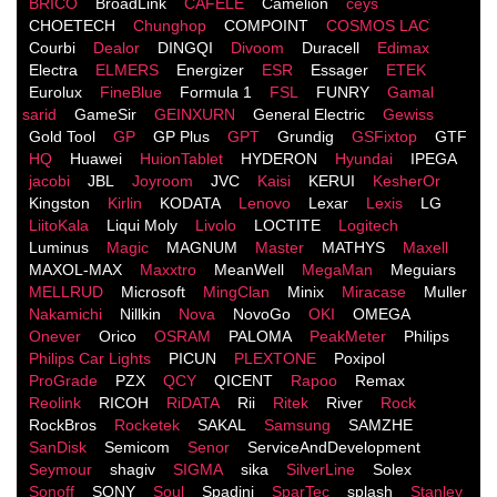
BRICO
BroadLink
CAFELE
Camelion
ceys
CHOETECH
Chunghop
COMPOINT
COSMOS LACֹ
Courbi
Dealor
DINGQI
Divoom
Duracell
Edimax
Electra
ELMERS
Energizer
ESR
Essager
ETEK
Eurolux
FineBlue
Formula 1
FSL
FUNRY
Gamal
sarid
GameSir
GEINXURN
General Electric
Gewiss
Gold Tool
GP
GP Plus
GPT
Grundig
GSFixtop
GTF
HQ
Huawei
HuionTablet
HYDERON
Hyundai
IPEGA
jacobi
JBL
Joyroom
JVC
Kaisi
KERUI
KesherOr
Kingston
Kirlin
KODATA
Lenovo
Lexar
Lexis
LG
LiitoKala
Liqui Moly
Livolo
LOCTITE
Logitech
Luminus
Magic
MAGNUM
Master
MATHYS
Maxell
MAXOL-MAX
Maxxtro
MeanWell
MegaMan
Meguiars
MELLRUD
Microsoft
MingClan
Minix
Miracase
Muller
Nakamichi
Nillkin
Nova
NovoGo
OKI
OMEGA
Onever
Orico
OSRAM
PALOMA
PeakMeter
Philips
Philips Car Lights
PICUN
PLEXTONE
Poxipol
ProGrade
PZX
QCY
QICENT
Rapoo
Remax
Reolink
RICOH
RiDATA
Rii
Ritek
River
Rock
RockBros
Rocketek
SAKAL
Samsung
SAMZHE
SanDisk
Semicom
Senor
ServiceAndDevelopment
Seymour
shagiv
SIGMA
sika
SilverLine
Solex
Sonoff
SONY
Soul
Spadini
SparTec
splash
Stanley