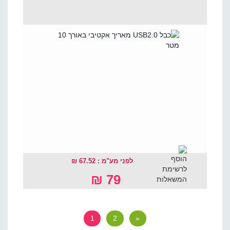
לפני מע"מ : 67.52 ₪
79 ₪
1
2
»