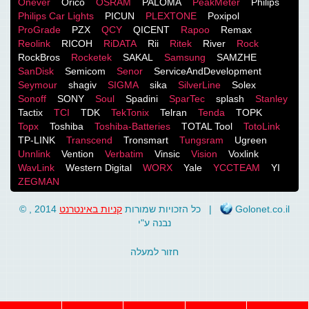
Onever
Orico
OSRAM
PALOMA
PeakMeter
Philips
Philips Car Lights
PICUN
PLEXTONE
Poxipol
ProGrade
PZX
QCY
QICENT
Rapoo
Remax
Reolink
RICOH
RiDATA
Rii
Ritek
River
Rock
RockBros
Rocketek
SAKAL
Samsung
SAMZHE
SanDisk
Semicom
Senor
ServiceAndDevelopment
Seymour
shagiv
SIGMA
sika
SilverLine
Solex
Sonoff
SONY
Soul
Spadini
SparTec
splash
Stanley
Tactix
TCI
TDK
TekTonix
Telran
Tenda
TOPK
Topx
Toshiba
Toshiba-Batteries
TOTAL Tool
TotoLink
TP-LINK
Transcend
Tronsmart
Tungsram
Ugreen
Unnlink
Vention
Verbatim
Vinsic
Vision
Voxlink
WavLink
Western Digital
WORX
Yale
YCCTEAM
YI
ZEGMAN
קניות באינטרנט
© , 2014 כל הזכויות שמורות
|
Golonet.co.il
נבנה ע"י
חזור למעלה