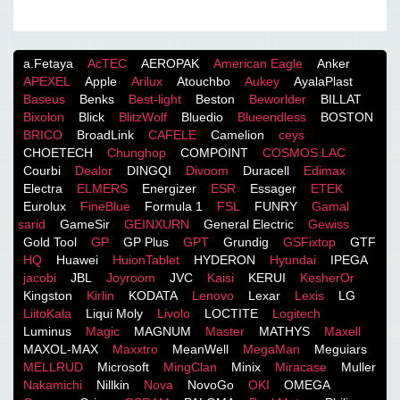
a.Fetaya
AcTEC
AEROPAK
American Eagle
Anker
APEXEL
Apple
Arilux
Atouchbo
Aukey
AyalaPlast
Baseus
Benks
Best-light
Beston
Beworlder
BILLAT
Bixolon
Blick
BlitzWolf
Bluedio
Blueendless
BOSTON
BRICO
BroadLink
CAFELE
Camelion
ceys
CHOETECH
Chunghop
COMPOINT
COSMOS LACֹ
Courbi
Dealor
DINGQI
Divoom
Duracell
Edimax
Electra
ELMERS
Energizer
ESR
Essager
ETEK
Eurolux
FineBlue
Formula 1
FSL
FUNRY
Gamal
sarid
GameSir
GEINXURN
General Electric
Gewiss
Gold Tool
GP
GP Plus
GPT
Grundig
GSFixtop
GTF
HQ
Huawei
HuionTablet
HYDERON
Hyundai
IPEGA
jacobi
JBL
Joyroom
JVC
Kaisi
KERUI
KesherOr
Kingston
Kirlin
KODATA
Lenovo
Lexar
Lexis
LG
LiitoKala
Liqui Moly
Livolo
LOCTITE
Logitech
Luminus
Magic
MAGNUM
Master
MATHYS
Maxell
MAXOL-MAX
Maxxtro
MeanWell
MegaMan
Meguiars
MELLRUD
Microsoft
MingClan
Minix
Miracase
Muller
Nakamichi
Nillkin
Nova
NovoGo
OKI
OMEGA