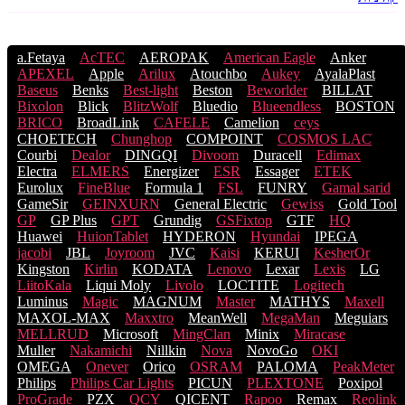
a.Fetaya
AcTEC
AEROPAK
American Eagle
Anker
APEXEL
Apple
Arilux
Atouchbo
Aukey
AyalaPlast
Baseus
Benks
Best-light
Beston
Beworlder
BILLAT
Bixolon
Blick
BlitzWolf
Bluedio
Blueendless
BOSTON
BRICO
BroadLink
CAFELE
Camelion
ceys
CHOETECH
Chunghop
COMPOINT
COSMOS LACֹ
Courbi
Dealor
DINGQI
Divoom
Duracell
Edimax
Electra
ELMERS
Energizer
ESR
Essager
ETEK
Eurolux
FineBlue
Formula 1
FSL
FUNRY
Gamal sarid
GameSir
GEINXURN
General Electric
Gewiss
Gold Tool
GP
GP Plus
GPT
Grundig
GSFixtop
GTF
HQ
Huawei
HuionTablet
HYDERON
Hyundai
IPEGA
jacobi
JBL
Joyroom
JVC
Kaisi
KERUI
KesherOr
Kingston
Kirlin
KODATA
Lenovo
Lexar
Lexis
LG
LiitoKala
Liqui Moly
Livolo
LOCTITE
Logitech
Luminus
Magic
MAGNUM
Master
MATHYS
Maxell
MAXOL-MAX
Maxxtro
MeanWell
MegaMan
Meguiars
MELLRUD
Microsoft
MingClan
Minix
Miracase
Muller
Nakamichi
Nillkin
Nova
NovoGo
OKI
OMEGA
Onever
Orico
OSRAM
PALOMA
PeakMeter
Philips
Philips Car Lights
PICUN
PLEXTONE
Poxipol
ProGrade
PZX
QCY
QICENT
Rapoo
Remax
Reolink