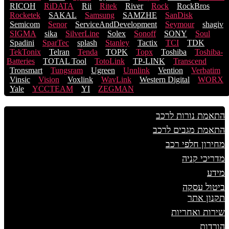
RICOH
RiDATA
Rii
Ritek
River
Rock
RockBros
Rocketek
SAKAL
Samsung
SAMZHE
SanDisk
Semicom
Senor
ServiceAndDevelopment
Seymour
shagiv
SIGMA
sika
SilverLine
Solex
Sonoff
SONY
Soul
Spadini
SparTec
splash
Stanley
Tactix
TCI
TDK
TekTonix
Telran
Tenda
TOPK
Topx
Toshiba
Toshiba-
Batteries
TOTAL Tool
TotoLink
TP-LINK
Transcend
Tronsmart
Tungsram
Ugreen
Unnlink
Vention
Verbatim
Vinsic
Vision
Voxlink
WavLink
Western Digital
WORX
Yale
YCCTEAM
YI
ZEGMAN
התאמת נורות לרכב
התאמת מגבים לרכב
מחירון חלפי רכב
מדריכי קניה
מידע
ביטול עסקה
תקנון אתר
שירות ואחריות
הורדות