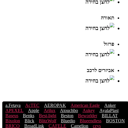
תאורה
פרזול
אביזרים לרכב
a.Fetaya
AcTEC
AEROPAK
American Eagle
Anker
APEXEL
Apple
Arilux
Atouchbo
Aukey
AyalaPlast
Baseus
Benks
Best-light
Beston
Beworlder
BILLAT
Bixolon
Blick
BlitzWolf
Bluedio
Blueendless
BOSTON
BRICO
BroadLink
CAFELE
Camelion
ceys