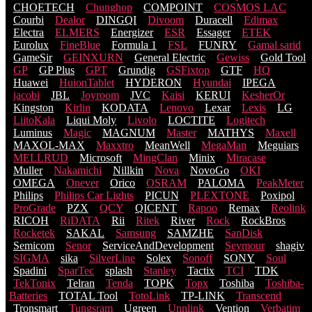
CHOETECH
Chunghop
COMPOINT
COSMOS LACֹ
Courbi
Dealor
DINGQI
Divoom
Duracell
Edimax
Electra
ELMERS
Energizer
ESR
Essager
ETEK
Eurolux
FineBlue
Formula 1
FSL
FUNRY
Gamal sarid
GameSir
GEINXURN
General Electric
Gewiss
Gold Tool
GP
GP Plus
GPT
Grundig
GSFixtop
GTF
HQ
Huawei
HuionTablet
HYDERON
Hyundai
IPEGA
jacobi
JBL
Joyroom
JVC
Kaisi
KERUI
KesherOr
Kingston
Kirlin
KODATA
Lenovo
Lexar
Lexis
LG
LiitoKala
Liqui Moly
Livolo
LOCTITE
Logitech
Luminus
Magic
MAGNUM
Master
MATHYS
Maxell
MAXOL-MAX
Maxxtro
MeanWell
MegaMan
Meguiars
MELLRUD
Microsoft
MingClan
Minix
Miracase
Muller
Nakamichi
Nillkin
Nova
NovoGo
OKI
OMEGA
Onever
Orico
OSRAM
PALOMA
PeakMeter
Philips
Philips Car Lights
PICUN
PLEXTONE
Poxipol
ProGrade
PZX
QCY
QICENT
Rapoo
Remax
Reolink
RICOH
RiDATA
Rii
Ritek
River
Rock
RockBros
Rocketek
SAKAL
Samsung
SAMZHE
SanDisk
Semicom
Senor
ServiceAndDevelopment
Seymour
shagiv
SIGMA
sika
SilverLine
Solex
Sonoff
SONY
Soul
Spadini
SparTec
splash
Stanley
Tactix
TCI
TDK
TekTonix
Telran
Tenda
TOPK
Topx
Toshiba
Toshiba-
Batteries
TOTAL Tool
TotoLink
TP-LINK
Transcend
Tronsmart
Tungsram
Ugreen
Unnlink
Vention
Verbatim