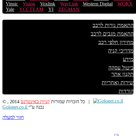
Vinsic
Vision
Voxlink
WavLink
Western Digital
WORX
Yale
YCCTEAM
YI
ZEGMAN
התאמת נורות לרכב
התאמת מגבים לרכב
מחירון חלפי רכב
מדריכי קניה
מידע
ביטול עסקה
תקנון אתר
שירות ואחריות
הורדות
קניות באינטרנט
© , 2014 כל הזכויות שמורות
|
Golonet.co.il
נבנה ע"י
חזור למעלה