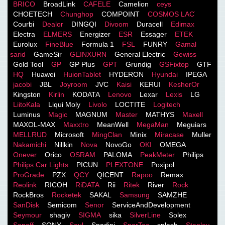
BRICO
BroadLink
CAFELE
Camelion
ceys
CHOETECH
Chunghop
COMPOINT
COSMOS LACֹ
Courbi
Dealor
DINGQI
Divoom
Duracell
Edimax
Electra
ELMERS
Energizer
ESR
Essager
ETEK
Eurolux
FineBlue
Formula 1
FSL
FUNRY
Gamal
sarid
GameSir
GEINXURN
General Electric
Gewiss
Gold Tool
GP
GP Plus
GPT
Grundig
GSFixtop
GTF
HQ
Huawei
HuionTablet
HYDERON
Hyundai
IPEGA
jacobi
JBL
Joyroom
JVC
Kaisi
KERUI
KesherOr
Kingston
Kirlin
KODATA
Lenovo
Lexar
Lexis
LG
LiitoKala
Liqui Moly
Livolo
LOCTITE
Logitech
Luminus
Magic
MAGNUM
Master
MATHYS
Maxell
MAXOL-MAX
Maxxtro
MeanWell
MegaMan
Meguiars
MELLRUD
Microsoft
MingClan
Minix
Miracase
Muller
Nakamichi
Nillkin
Nova
NovoGo
OKI
OMEGA
Onever
Orico
OSRAM
PALOMA
PeakMeter
Philips
Philips Car Lights
PICUN
PLEXTONE
Poxipol
ProGrade
PZX
QCY
QICENT
Rapoo
Remax
Reolink
RICOH
RiDATA
Rii
Ritek
River
Rock
RockBros
Rocketek
SAKAL
Samsung
SAMZHE
SanDisk
Semicom
Senor
ServiceAndDevelopment
Seymour
shagiv
SIGMA
sika
SilverLine
Solex
Sonoff
SONY
Soul
Spadini
SparTec
splash
Stanley