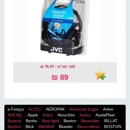
לפני מע"מ : 76.07 ₪
89 ₪
a.Fetaya
AcTEC
AEROPAK
American Eagle
Anker
APEXEL
Apple
Arilux
Atouchbo
Aukey
AyalaPlast
Baseus
Benks
Best-light
Beston
Beworlder
BILLAT
Bixolon
Blick
BlitzWolf
Bluedio
Blueendless
BOSTON