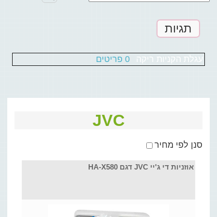
תגיות
עגלת הקניות ריקה
0 פריטים
JVC
סנן לפי מחיר
אוזניות די ג'יי JVC דגם HA-X580