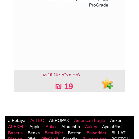
לפני מע"מ : 16.24 ₪
19 ₪
a.Fetaya
AcTEC
AEROPAK
American Eagle
Anker
APEXEL
Apple
Arilux
Atouchbo
Aukey
AyalaPlast
Baseus
Benks
Best-light
Beston
Beworlder
BILLAT
Bixolon
Blick
BlitzWolf
Bluedio
Blueendless
BOSTON