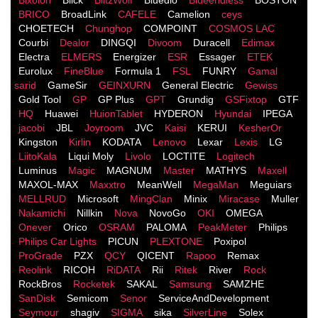
BRICO
BroadLink
CAFELE
Camelion
ceys
CHOETECH
Chunghop
COMPOINT
COSMOS LACֹ
Courbi
Dealor
DINGQI
Divoom
Duracell
Edimax
Electra
ELMERS
Energizer
ESR
Essager
ETEK
Eurolux
FineBlue
Formula 1
FSL
FUNRY
Gamal
sarid
GameSir
GEINXURN
General Electric
Gewiss
Gold Tool
GP
GP Plus
GPT
Grundig
GSFixtop
GTF
HQ
Huawei
HuionTablet
HYDERON
Hyundai
IPEGA
jacobi
JBL
Joyroom
JVC
Kaisi
KERUI
KesherOr
Kingston
Kirlin
KODATA
Lenovo
Lexar
Lexis
LG
LiitoKala
Liqui Moly
Livolo
LOCTITE
Logitech
Luminus
Magic
MAGNUM
Master
MATHYS
Maxell
MAXOL-MAX
Maxxtro
MeanWell
MegaMan
Meguiars
MELLRUD
Microsoft
MingClan
Minix
Miracase
Muller
Nakamichi
Nillkin
Nova
NovoGo
OKI
OMEGA
Onever
Orico
OSRAM
PALOMA
PeakMeter
Philips
Philips Car Lights
PICUN
PLEXTONE
Poxipol
ProGrade
PZX
QCY
QICENT
Rapoo
Remax
Reolink
RICOH
RiDATA
Rii
Ritek
River
Rock
RockBros
Rocketek
SAKAL
Samsung
SAMZHE
SanDisk
Semicom
Senor
ServiceAndDevelopment
Seymour
shagiv
SIGMA
sika
SilverLine
Solex