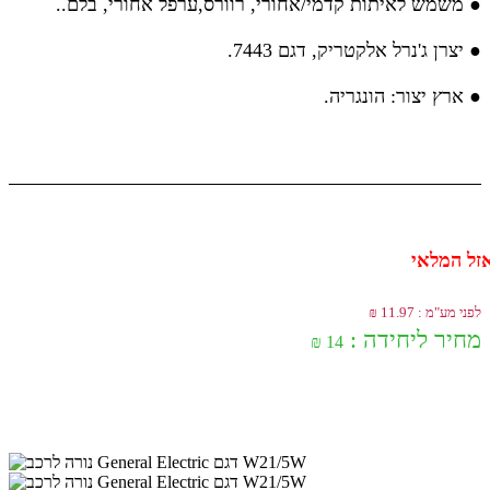
● משמש לאיתות קדמי/אחורי, רוורס,ערפל אחורי, בלם..
● יצרן ג'נרל אלקטריק, דגם 7443.
● ארץ יצור: הונגריה.
זל המלאי
לפני מע"מ : 11.97 ₪
מחיר ליחידה :
14 ₪