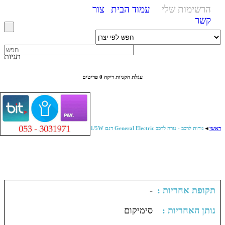
הרשימות שלי
עמוד הבית
צור
קשר
תגיות
עגלת הקניות ריקה
0 פריטים
ראשי
◄
נורות לרכב - נורה לרכב General Electric דגם W21/5W
: תקופת אחריות
-
: נותן האחריות
סימיקום