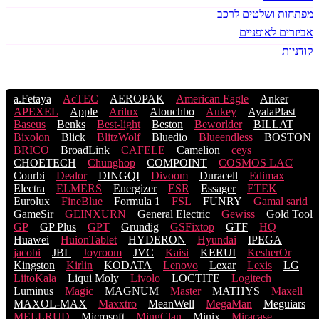
מפתחות ושלטים לרכב
אביזרים לאופניים
קודניות
a.Fetaya
AcTEC
AEROPAK
American Eagle
Anker
APEXEL
Apple
Arilux
Atouchbo
Aukey
AyalaPlast
Baseus
Benks
Best-light
Beston
Beworlder
BILLAT
Bixolon
Blick
BlitzWolf
Bluedio
Blueendless
BOSTON
BRICO
BroadLink
CAFELE
Camelion
ceys
CHOETECH
Chunghop
COMPOINT
COSMOS LACֹ
Courbi
Dealor
DINGQI
Divoom
Duracell
Edimax
Electra
ELMERS
Energizer
ESR
Essager
ETEK
Eurolux
FineBlue
Formula 1
FSL
FUNRY
Gamal sarid
GameSir
GEINXURN
General Electric
Gewiss
Gold Tool
GP
GP Plus
GPT
Grundig
GSFixtop
GTF
HQ
Huawei
HuionTablet
HYDERON
Hyundai
IPEGA
jacobi
JBL
Joyroom
JVC
Kaisi
KERUI
KesherOr
Kingston
Kirlin
KODATA
Lenovo
Lexar
Lexis
LG
LiitoKala
Liqui Moly
Livolo
LOCTITE
Logitech
Luminus
Magic
MAGNUM
Master
MATHYS
Maxell
MAXOL-MAX
Maxxtro
MeanWell
MegaMan
Meguiars
MELLRUD
Microsoft
MingClan
Minix
Miracase