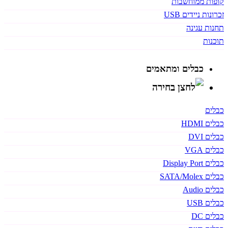
קופות ממוחשבות
זכרונות ניידים USB
תחנות עגינה
תוכנות
כבלים ומתאמים
כבלים
כבלים HDMI
כבלים DVI
כבלים VGA
כבלים Display Port
כבלים SATA/Molex
כבלים Audio
כבלים USB
כבלים DC