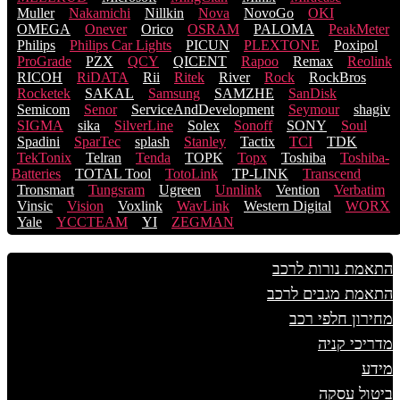
Muller
Nakamichi
Nillkin
Nova
NovoGo
OKI
OMEGA
Onever
Orico
OSRAM
PALOMA
PeakMeter
Philips
Philips Car Lights
PICUN
PLEXTONE
Poxipol
ProGrade
PZX
QCY
QICENT
Rapoo
Remax
Reolink
RICOH
RiDATA
Rii
Ritek
River
Rock
RockBros
Rocketek
SAKAL
Samsung
SAMZHE
SanDisk
Semicom
Senor
ServiceAndDevelopment
Seymour
shagiv
SIGMA
sika
SilverLine
Solex
Sonoff
SONY
Soul
Spadini
SparTec
splash
Stanley
Tactix
TCI
TDK
TekTonix
Telran
Tenda
TOPK
Topx
Toshiba
Toshiba-
Batteries
TOTAL Tool
TotoLink
TP-LINK
Transcend
Tronsmart
Tungsram
Ugreen
Unnlink
Vention
Verbatim
Vinsic
Vision
Voxlink
WavLink
Western Digital
WORX
Yale
YCCTEAM
YI
ZEGMAN
התאמת נורות לרכב
התאמת מגבים לרכב
מחירון חלפי רכב
מדריכי קניה
מידע
ביטול עסקה