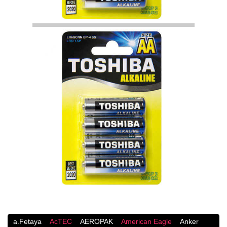
a.Fetaya
AcTEC
AEROPAK
American Eagle
Anker