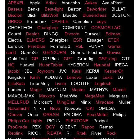
APEXEL
Apple
Arilux
Atouchbo
Aukey
AyalaPlast
Baseus
Benks
Best-light
Beston
Beworlder
BILLAT
Bixolon
Blick
BlitzWolf
Bluedio
Blueendless
BOSTON
BRICO
BroadLink
CAFELE
Camelion
ceys
CHOETECH
Chunghop
COMPOINT
COSMOS LACֹ
Courbi
Dealor
DINGQI
Divoom
Duracell
Edimax
Electra
ELMERS
Energizer
ESR
Essager
ETEK
Eurolux
FineBlue
Formula 1
FSL
FUNRY
Gamal
sarid
GameSir
GEINXURN
General Electric
Gewiss
Gold Tool
GP
GP Plus
GPT
Grundig
GSFixtop
GTF
HQ
Huawei
HuionTablet
HYDERON
Hyundai
IPEGA
jacobi
JBL
Joyroom
JVC
Kaisi
KERUI
KesherOr
Kingston
Kirlin
KODATA
Lenovo
Lexar
Lexis
LG
LiitoKala
Liqui Moly
Livolo
LOCTITE
Logitech
Luminus
Magic
MAGNUM
Master
MATHYS
Maxell
MAXOL-MAX
Maxxtro
MeanWell
MegaMan
Meguiars
MELLRUD
Microsoft
MingClan
Minix
Miracase
Muller
Nakamichi
Nillkin
Nova
NovoGo
OKI
OMEGA
Onever
Orico
OSRAM
PALOMA
PeakMeter
Philips
Philips Car Lights
PICUN
PLEXTONE
Poxipol
ProGrade
PZX
QCY
QICENT
Rapoo
Remax
Reolink
RICOH
RiDATA
Rii
Ritek
River
Rock