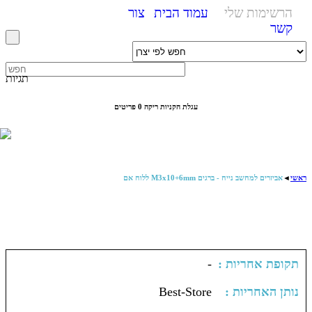
הרשימות שלי
עמוד הבית
צור
קשר
תגיות
עגלת הקניות ריקה
0 פריטים
ראשי
◄
אביזרים למחשב נייח - ברגים M3x10+6mm ללוח אם
: תקופת אחריות
-
: נותן האחריות
Best-Store