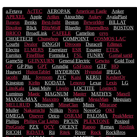
a.Fetaya
AcTEC
AEROPAK
American Eagle
Anker
APEXEL
Apple
Arilux
Atouchbo
Aukey
AyalaPlast
Baseus
Benks
Best-light
Beston
Beworlder
BILLAT
Bixolon
Blick
BlitzWolf
Bluedio
Blueendless
BOSTON
BRICO
BroadLink
CAFELE
Camelion
ceys
CHOETECH
Chunghop
COMPOINT
COSMOS LACֹ
Courbi
Dealor
DINGQI
Divoom
Duracell
Edimax
Electra
ELMERS
Energizer
ESR
Essager
ETEK
Eurolux
FineBlue
Formula 1
FSL
FUNRY
Gamal sarid
GameSir
GEINXURN
General Electric
Gewiss
Gold Tool
GP
GP Plus
GPT
Grundig
GSFixtop
GTF
HQ
Huawei
HuionTablet
HYDERON
Hyundai
IPEGA
jacobi
JBL
Joyroom
JVC
Kaisi
KERUI
KesherOr
Kingston
Kirlin
KODATA
Lenovo
Lexar
Lexis
LG
LiitoKala
Liqui Moly
Livolo
LOCTITE
Logitech
Luminus
Magic
MAGNUM
Master
MATHYS
Maxell
MAXOL-MAX
Maxxtro
MeanWell
MegaMan
Meguiars
MELLRUD
Microsoft
MingClan
Minix
Miracase
Muller
Nakamichi
Nillkin
Nova
NovoGo
OKI
OMEGA
Onever
Orico
OSRAM
PALOMA
PeakMeter
Philips
Philips Car Lights
PICUN
PLEXTONE
Poxipol
ProGrade
PZX
QCY
QICENT
Rapoo
Remax
Reolink
RICOH
RiDATA
Rii
Ritek
River
Rock
RockBros