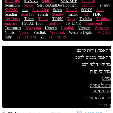
Rocketek
SAKAL
Samsung
SAMZHE
SanDisk
Semicom
Senor
ServiceAndDevelopment
Seymour
shagiv
SIGMA
sika
SilverLine
Solex
Sonoff
SONY
Soul
Spadini
SparTec
splash
Stanley
Tactix
TCI
TDK
TekTonix
Telran
Tenda
TOPK
Topx
Toshiba
Toshiba-
Batteries
TOTAL Tool
TotoLink
TP-LINK
Transcend
Tronsmart
Tungsram
Ugreen
Unnlink
Vention
Verbatim
Vinsic
Vision
Voxlink
WavLink
Western Digital
WORX
Yale
YCCTEAM
YI
ZEGMAN
התאמת נורות לרכב
התאמת מגבים לרכב
מחירון חלפי רכב
מדריכי קניה
מידע
ביטול עסקה
תקנון אתר
שירות ואחריות
הורדות