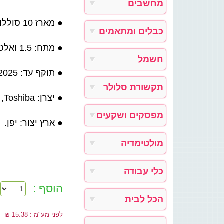
מחשבים
● מארז 10 סוללות אצבע אלקליין AAA.
כבלים ומתאמים
● מתח: 1.5 ואלט.
חשמל
● תוקף עד: 2025.
תקשורת סלולר
● יצרן: Toshiba, דגם: AAA Alkaline.
מפסקים ושקעים
● ארץ יצור: יפן.
מולטימדיה
כלי עבודה
הוסף :
הכל לבית
לפני מע"מ : 15.38 ₪