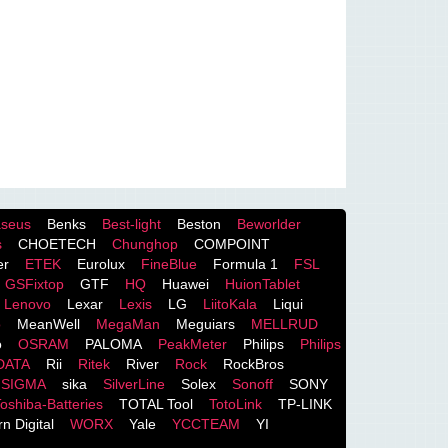
seus
Benks
Best-light
Beston
Beworlder
s
CHOETECH
Chunghop
COMPOINT
er
ETEK
Eurolux
FineBlue
Formula 1
FSL
GSFixtop
GTF
HQ
Huawei
HuionTablet
Lenovo
Lexar
Lexis
LG
LiitoKala
Liqui
o
MeanWell
MegaMan
Meguiars
MELLRUD
o
OSRAM
PALOMA
PeakMeter
Philips
Philips
DATA
Rii
Ritek
River
Rock
RockBros
SIGMA
sika
SilverLine
Solex
Sonoff
SONY
oshiba-Batteries
TOTAL Tool
TotoLink
TP-LINK
n Digital
WORX
Yale
YCCTEAM
YI