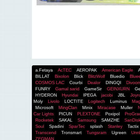
a.Fetaya
AcTEC
AEROPAK
American Eagle
BILLAT
Bixolon
Blick
BlitzWolf
Bluedio
Blue
COSMOS LACֹ
Courbi
Dealor
DINGQI
Divoo
FUNRY
Gamal sarid
GameSir
GEINXURN
Ge
HYDERON
Hyundai
IPEGA
jacobi
JBL
Joy
Moly
Livolo
LOCTITE
Logitech
Luminus
Mag
Microsoft
MingClan
Minix
Miracase
Muller
Car Lights
PICUN
PLEXTONE
Poxipol
ProGra
Rocketek
SAKAL
Samsung
SAMZHE
SanDis
Soul
Spadini
SparTec
splash
Stanley
Tactix
Transcend
Tronsmart
Tungsram
Ugreen
Unnl
ZEGMAN