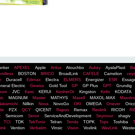
Anker
APEXEL
Apple
Arilux
Atouchbo
Aukey
AyalaPlast
Ba
endless
BOSTON
BRICO
BroadLink
CAFELE
Camelion
cey
m
Duracell
Edimax
Electra
ELMERS
Energizer
ESR
Essag
neral Electric
Gewiss
Gold Tool
GP
GP Plus
GPT
Grundig
room
JVC
Kaisi
KERUI
KesherOr
Kingston
Kirlin
KODATA
ic
MAGNUM
Master
MATHYS
Maxell
MAXOL-MAX
Maxxtr
Nakamichi
Nillkin
Nova
NovoGo
OKI
OMEGA
Onever
Oric
de
PZX
QCY
QICENT
Rapoo
Remax
Reolink
RICOH
Ri
k
Semicom
Senor
ServiceAndDevelopment
Seymour
shagiv
TCI
TDK
TekTonix
Telran
Tenda
TOPK
Topx
Toshiba
T
ink
Vention
Verbatim
Vinsic
Vision
Voxlink
WavLink
Wester