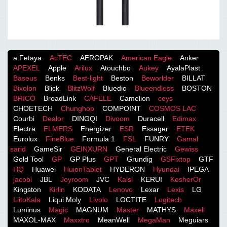
a.Fetaya
AcTEC
AEROPAK
American Eagle
Anker
APEXEL
Apple
Arilux
Atouchbo
Aukey
AyalaPlast
Baseus
Benks
Best-light
Beston
Beworlder
BILLAT
Bixolon
Blick
BlitzWolf
Bluedio
Blueendless
BOSTON
BRICO
BroadLink
CAFELE
Camelion
ceys
CHOETECH
Chunghop
COMPOINT
COSMOS LACֹ
Courbi
Dealor
DINGQI
Divoom
Duracell
Edimax
Electra
ELMERS
Energizer
ESR
Essager
ETEK
Eurolux
FineBlue
Formula 1
FSL
FUNRY
Gamal
sarid
GameSir
GEINXURN
General Electric
Gewiss
Gold Tool
GP
GP Plus
GPT
Grundig
GSFixtop
GTF
HQ
Huawei
HuionTablet
HYDERON
Hyundai
IPEGA
jacobi
JBL
Joyroom
JVC
Kaisi
KERUI
KesherOr
Kingston
Kirlin
KODATA
Lenovo
Lexar
Lexis
LG
LiitoKala
Liqui Moly
Livolo
LOCTITE
Logitech
Luminus
Magic
MAGNUM
Master
MATHYS
Maxell
MAXOL-MAX
Maxxtro
MeanWell
MegaMan
Meguiars