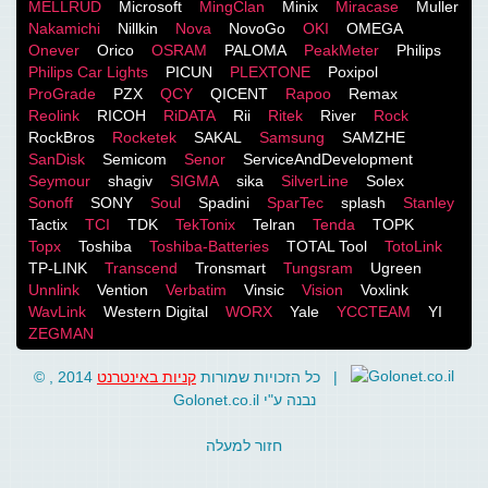
MELLRUD
Microsoft
MingClan
Minix
Miracase
Muller
Nakamichi
Nillkin
Nova
NovoGo
OKI
OMEGA
Onever
Orico
OSRAM
PALOMA
PeakMeter
Philips
Philips Car Lights
PICUN
PLEXTONE
Poxipol
ProGrade
PZX
QCY
QICENT
Rapoo
Remax
Reolink
RICOH
RiDATA
Rii
Ritek
River
Rock
RockBros
Rocketek
SAKAL
Samsung
SAMZHE
SanDisk
Semicom
Senor
ServiceAndDevelopment
Seymour
shagiv
SIGMA
sika
SilverLine
Solex
Sonoff
SONY
Soul
Spadini
SparTec
splash
Stanley
Tactix
TCI
TDK
TekTonix
Telran
Tenda
TOPK
Topx
Toshiba
Toshiba-Batteries
TOTAL Tool
TotoLink
TP-LINK
Transcend
Tronsmart
Tungsram
Ugreen
Unnlink
Vention
Verbatim
Vinsic
Vision
Voxlink
WavLink
Western Digital
WORX
Yale
YCCTEAM
YI
ZEGMAN
קניות באינטרנט
© , 2014 כל הזכויות שמורות
|
Golonet.co.il
נבנה ע"י
חזור למעלה