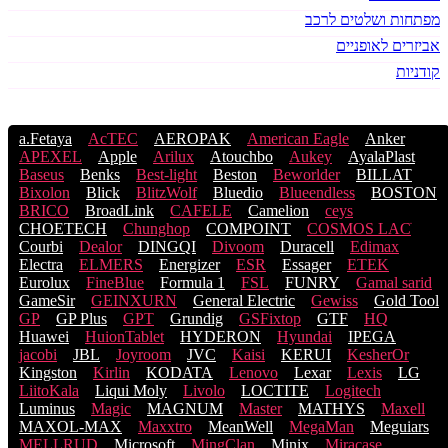
מפתחות ושלטים לרכב
אביזרים לאופניים
קודניות
a.Fetaya
AcTEC
AEROPAK
American Eagle
Anker
APEXEL
Apple
Arilux
Atouchbo
Aukey
AyalaPlast
Baseus
Benks
Best-light
Beston
Beworlder
BILLAT
Bixolon
Blick
BlitzWolf
Bluedio
Blueendless
BOSTON
BRICO
BroadLink
CAFELE
Camelion
ceys
CHOETECH
Chunghop
COMPOINT
COSMOS LACֹ
Courbi
Dealor
DINGQI
Divoom
Duracell
Edimax
Electra
ELMERS
Energizer
ESR
Essager
ETEK
Eurolux
FineBlue
Formula 1
FSL
FUNRY
Gamal sarid
GameSir
GEINXURN
General Electric
Gewiss
Gold Tool
GP
GP Plus
GPT
Grundig
GSFixtop
GTF
HQ
Huawei
HuionTablet
HYDERON
Hyundai
IPEGA
jacobi
JBL
Joyroom
JVC
Kaisi
KERUI
KesherOr
Kingston
Kirlin
KODATA
Lenovo
Lexar
Lexis
LG
LiitoKala
Liqui Moly
Livolo
LOCTITE
Logitech
Luminus
Magic
MAGNUM
Master
MATHYS
Maxell
MAXOL-MAX
Maxxtro
MeanWell
MegaMan
Meguiars
MELLRUD
Microsoft
MingClan
Minix
Miracase