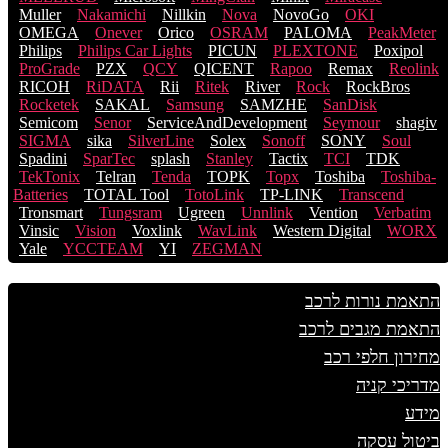
Muller
Nakamichi
Nillkin
Nova
NovoGo
OKI
OMEGA
Onever
Orico
OSRAM
PALOMA
PeakMeter
Philips
Philips Car Lights
PICUN
PLEXTONE
Poxipol
ProGrade
PZX
QCY
QICENT
Rapoo
Remax
Reolink
RICOH
RiDATA
Rii
Ritek
River
Rock
RockBros
Rocketek
SAKAL
Samsung
SAMZHE
SanDisk
Semicom
Senor
ServiceAndDevelopment
Seymour
shagiv
SIGMA
sika
SilverLine
Solex
Sonoff
SONY
Soul
Spadini
SparTec
splash
Stanley
Tactix
TCI
TDK
TekTonix
Telran
Tenda
TOPK
Topx
Toshiba
Toshiba-
Batteries
TOTAL Tool
TotoLink
TP-LINK
Transcend
Tronsmart
Tungsram
Ugreen
Unnlink
Vention
Verbatim
Vinsic
Vision
Voxlink
WavLink
Western Digital
WORX
Yale
YCCTEAM
YI
ZEGMAN
התאמת נורות לרכב
התאמת מגבים לרכב
מחירון חלפי רכב
מדריכי קניה
מידע
ביטול עסקה