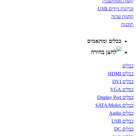
קופות ממוחשבות
זכרונות ניידים USB
תחנות עגינה
תוכנות
כבלים ומתאמים
כבלים
כבלים HDMI
כבלים DVI
כבלים VGA
כבלים Display Port
כבלים SATA/Molex
כבלים Audio
כבלים USB
כבלים DC