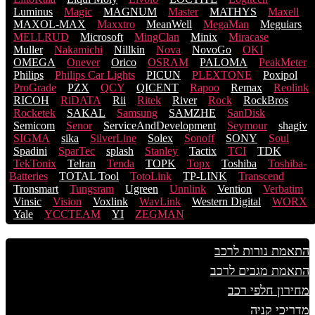
Luminus
Magic
MAGNUM
Master
MATHYS
Maxell
MAXOL-MAX
Maxxtro
MeanWell
MegaMan
Meguiars
MELLRUD
Microsoft
MingClan
Minix
Miracase
Muller
Nakamichi
Nillkin
Nova
NovoGo
OKI
OMEGA
Onever
Orico
OSRAM
PALOMA
PeakMeter
Philips
Philips Car Lights
PICUN
PLEXTONE
Poxipol
ProGrade
PZX
QCY
QICENT
Rapoo
Remax
Reolink
RICOH
RiDATA
Rii
Ritek
River
Rock
RockBros
Rocketek
SAKAL
Samsung
SAMZHE
SanDisk
Semicom
Senor
ServiceAndDevelopment
Seymour
shagiv
SIGMA
sika
SilverLine
Solex
Sonoff
SONY
Soul
Spadini
SparTec
splash
Stanley
Tactix
TCI
TDK
TekTonix
Telran
Tenda
TOPK
Topx
Toshiba
Toshiba-
Batteries
TOTAL Tool
TotoLink
TP-LINK
Transcend
Tronsmart
Tungsram
Ugreen
Unnlink
Vention
Verbatim
Vinsic
Vision
Voxlink
WavLink
Western Digital
WORX
Yale
YCCTEAM
YI
ZEGMAN
התאמת נורות לרכב
התאמת מגבים לרכב
מחירון חלפי רכב
מדריכי קניה