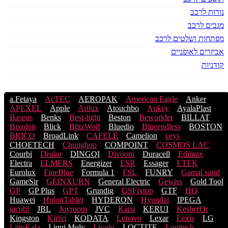
נורות לרכב
מגבים לרכב
מפתחות ושלטים לרכב
אביזרים לאופניים
קודניות
a.Fetaya
AcTEC
AEROPAK
American Eagle
Anker
APEXEL
Apple
Arilux
Atouchbo
Aukey
AyalaPlast
Baseus
Benks
Best-light
Beston
Beworlder
BILLAT
Bixolon
Blick
BlitzWolf
Bluedio
Blueendless
BOSTON
BRICO
BroadLink
CAFELE
Camelion
ceys
CHOETECH
Chunghop
COMPOINT
COSMOS LACֹ
Courbi
Dealor
DINGQI
Divoom
Duracell
Edimax
Electra
ELMERS
Energizer
ESR
Essager
ETEK
Eurolux
FineBlue
Formula 1
FSL
FUNRY
Gamal sarid
GameSir
GEINXURN
General Electric
Gewiss
Gold Tool
GP
GP Plus
GPT
Grundig
GSFixtop
GTF
HQ
Huawei
HuionTablet
HYDERON
Hyundai
IPEGA
jacobi
JBL
Joyroom
JVC
Kaisi
KERUI
KesherOr
Kingston
Kirlin
KODATA
Lenovo
Lexar
Lexis
LG
LiitoKala
Liqui Moly
Livolo
LOCTITE
Logitech