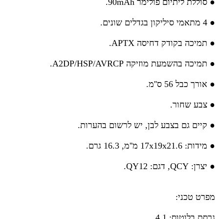
● סוללת ליתיום פולימר 90mAh.
● 4 מתאמי סיליקון בגדלים שונים.
● תמיכה בקודק דחיסה APTX.
● תמיכה בהשמעת מוזיקה A2DP/HSP/AVRCP.
● אורך כבל 56 ס''מ.
● צבע שחור.
● קיים גם בצבע לבן, יש לרשום בהערות.
● מידות: 17x19x21.6 מ''מ, 16.3 גרם.
● יצרן: QCY, דגם: QY12.
מפרט טכני:
גרסת בלוטוס: 4.1