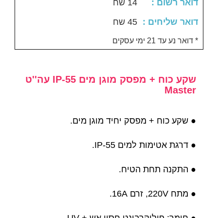
: דואר רשום
14 שח
: דואר שליחים
45 שח
דואר נע עד 21 ימי עסקים *
שקע כוח + מפסק מוגן מים IP-55 עה''ט
Master
● שקע כוח + מפסק יחיד מוגן מים.
● דרגת אטימות למים IP-55.
● התקנה תחת הטיח.
● מתח 220V, זרם 16A.
● חומר: פוליקרבונט חסין אש + UV.