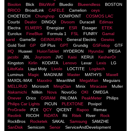
Bixolon
Blick
BlitzWolf
Bluedio
Blueendless
BOSTON
BRICO
BroadLink
CAFELE
Camelion
ceys
CHOETECH
Chunghop
COMPOINT
COSMOS LACֹ
Courbi
Dealor
DINGQI
Divoom
Duracell
Edimax
Electra
ELMERS
Energizer
ESR
Essager
ETEK
Eurolux
FineBlue
Formula 1
FSL
FUNRY
Gamal
sarid
GameSir
GEINXURN
General Electric
Gewiss
Gold Tool
GP
GP Plus
GPT
Grundig
GSFixtop
GTF
HQ
Huawei
HuionTablet
HYDERON
Hyundai
IPEGA
jacobi
JBL
Joyroom
JVC
Kaisi
KERUI
KesherOr
Kingston
Kirlin
KODATA
Lenovo
Lexar
Lexis
LG
LiitoKala
Liqui Moly
Livolo
LOCTITE
Logitech
Luminus
Magic
MAGNUM
Master
MATHYS
Maxell
MAXOL-MAX
Maxxtro
MeanWell
MegaMan
Meguiars
MELLRUD
Microsoft
MingClan
Minix
Miracase
Muller
Nakamichi
Nillkin
Nova
NovoGo
OKI
OMEGA
Onever
Orico
OSRAM
PALOMA
PeakMeter
Philips
Philips Car Lights
PICUN
PLEXTONE
Poxipol
ProGrade
PZX
QCY
QICENT
Rapoo
Remax
Reolink
RICOH
RiDATA
Rii
Ritek
River
Rock
RockBros
Rocketek
SAKAL
Samsung
SAMZHE
SanDisk
Semicom
Senor
ServiceAndDevelopment