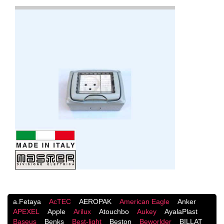
a.Fetaya
AcTEC
AEROPAK
American Eagle
Anker
APEXEL
Apple
Arilux
Atouchbo
Aukey
AyalaPlast
Baseus
Benks
Best-light
Beston
Beworlder
BILLAT