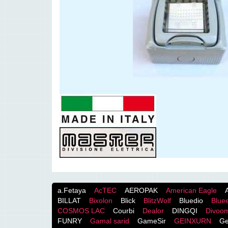
a.Fetaya
AcTEC
AEROPAK
American Eagle
BILLAT
Bixolon
Blick
BlitzWolf
Bluedio
Blue
COSMOS LACֹ
Courbi
Dealor
DINGQI
Divoo
FUNRY
Gamal sarid
GameSir
GEINXURN
Ge