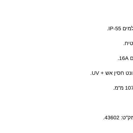
● למים
● ח
● רבונט חסין אש