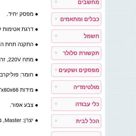
מחשבים
● מפסק יחיד.
כבלים ומתאמים
דרגת אטימות  IP-55.
חשמל
התקנה תחת הטי.
תקשורת סלולר
● מתח 220V, זרם 16A.
מפסקים ושקעים
חומר: פוליק + UV.
מולטימדיה
● מידות 107x80x66 מ''מ.
כלי עבודה
● צבע אפור.
● יצרן: Master, מק''ט: 43602.
הכל לבית