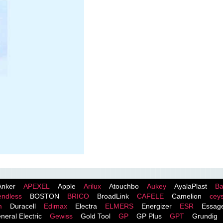
Anker
APEXEL
Apple
Arilux
Atouchbo
Aukey
AyalaPlast
Ba
endless
BOSTON
BRICO
BroadLink
CAFELE
Camelion
cey
m
Duracell
Edimax
Electra
ELMERS
Energizer
ESR
Essag
neral Electric
Gewiss
Gold Tool
GP
GP Plus
GPT
Grundig