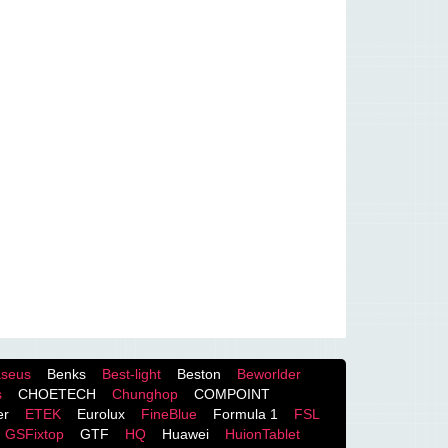
seus
Benks
Best-light
Beston
Beworlder
s
CHOETECH
Chunghop
COMPOINT
er
ETEK
Eurolux
FineBlue
Formula 1
FSL
GSFixtop
GTF
HQ
Huawei
HuionTablet