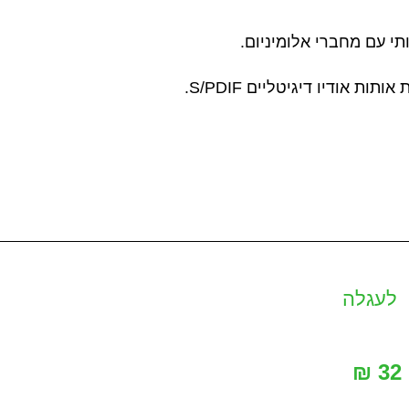
● י עם מחברי אלומיניום
● רת אותות אודיו דיגיטליים
לעגלה
32 ₪