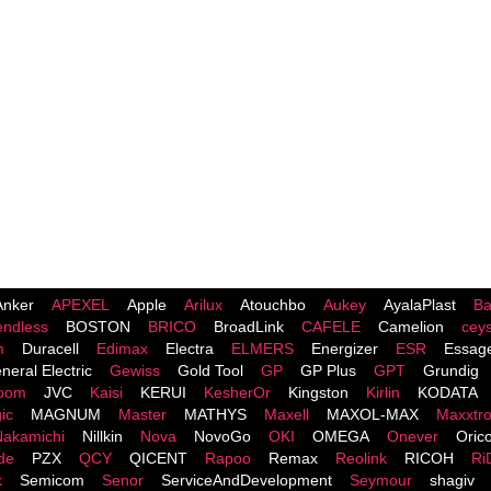
Anker
APEXEL
Apple
Arilux
Atouchbo
Aukey
AyalaPlast
Ba
endless
BOSTON
BRICO
BroadLink
CAFELE
Camelion
cey
m
Duracell
Edimax
Electra
ELMERS
Energizer
ESR
Essag
neral Electric
Gewiss
Gold Tool
GP
GP Plus
GPT
Grundig
room
JVC
Kaisi
KERUI
KesherOr
Kingston
Kirlin
KODATA
ic
MAGNUM
Master
MATHYS
Maxell
MAXOL-MAX
Maxxtr
Nakamichi
Nillkin
Nova
NovoGo
OKI
OMEGA
Onever
Oric
de
PZX
QCY
QICENT
Rapoo
Remax
Reolink
RICOH
Ri
k
Semicom
Senor
ServiceAndDevelopment
Seymour
shagiv