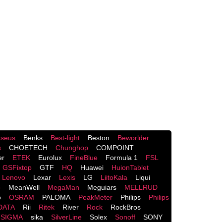
seus
Benks
Best-light
Beston
Beworlder
s
CHOETECH
Chunghop
COMPOINT
er
ETEK
Eurolux
FineBlue
Formula 1
FSL
GSFixtop
GTF
HQ
Huawei
HuionTablet
Lenovo
Lexar
Lexis
LG
LiitoKala
Liqui
o
MeanWell
MegaMan
Meguiars
MELLRUD
o
OSRAM
PALOMA
PeakMeter
Philips
Philips
DATA
Rii
Ritek
River
Rock
RockBros
SIGMA
sika
SilverLine
Solex
Sonoff
SONY