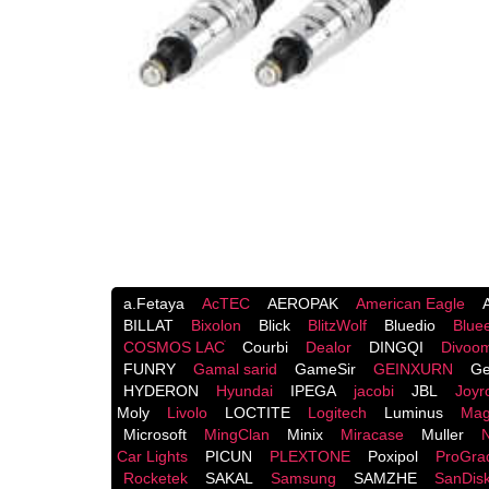
a.Fetaya
AcTEC
AEROPAK
American Eagle
BILLAT
Bixolon
Blick
BlitzWolf
Bluedio
Blue
COSMOS LACֹ
Courbi
Dealor
DINGQI
Divoo
FUNRY
Gamal sarid
GameSir
GEINXURN
Ge
HYDERON
Hyundai
IPEGA
jacobi
JBL
Joy
Moly
Livolo
LOCTITE
Logitech
Luminus
Mag
Microsoft
MingClan
Minix
Miracase
Muller
Car Lights
PICUN
PLEXTONE
Poxipol
ProGra
Rocketek
SAKAL
Samsung
SAMZHE
SanDis