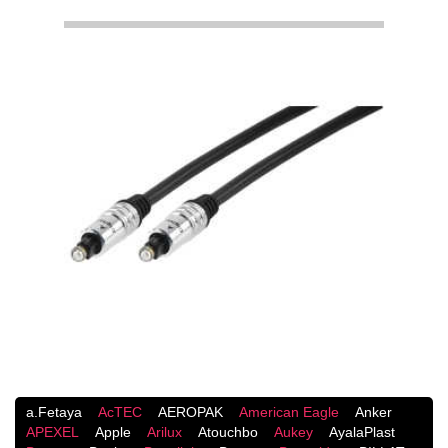
a.Fetaya
AcTEC
AEROPAK
American Eagle
Anker
APEXEL
Apple
Arilux
Atouchbo
Aukey
AyalaPlast