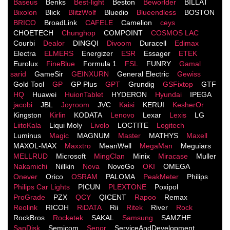
Baseus
Benks
Best-light
Beston
Beworlder
BILLAT
Bixolon
Blick
BlitzWolf
Bluedio
Blueendless
BOSTON
BRICO
BroadLink
CAFELE
Camelion
ceys
CHOETECH
Chunghop
COMPOINT
COSMOS LACֹ
Courbi
Dealor
DINGQI
Divoom
Duracell
Edimax
Electra
ELMERS
Energizer
ESR
Essager
ETEK
Eurolux
FineBlue
Formula 1
FSL
FUNRY
Gamal
sarid
GameSir
GEINXURN
General Electric
Gewiss
Gold Tool
GP
GP Plus
GPT
Grundig
GSFixtop
GTF
HQ
Huawei
HuionTablet
HYDERON
Hyundai
IPEGA
jacobi
JBL
Joyroom
JVC
Kaisi
KERUI
KesherOr
Kingston
Kirlin
KODATA
Lenovo
Lexar
Lexis
LG
LiitoKala
Liqui Moly
Livolo
LOCTITE
Logitech
Luminus
Magic
MAGNUM
Master
MATHYS
Maxell
MAXOL-MAX
Maxxtro
MeanWell
MegaMan
Meguiars
MELLRUD
Microsoft
MingClan
Minix
Miracase
Muller
Nakamichi
Nillkin
Nova
NovoGo
OKI
OMEGA
Onever
Orico
OSRAM
PALOMA
PeakMeter
Philips
Philips Car Lights
PICUN
PLEXTONE
Poxipol
ProGrade
PZX
QCY
QICENT
Rapoo
Remax
Reolink
RICOH
RiDATA
Rii
Ritek
River
Rock
RockBros
Rocketek
SAKAL
Samsung
SAMZHE
SanDisk
Semicom
Senor
ServiceAndDevelopment