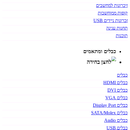
זיכרונות למחשבים
קופות ממוחשבות
זכרונות ניידים USB
תחנות עגינה
תוכנות
כבלים ומתאמים
כבלים
כבלים HDMI
כבלים DVI
כבלים VGA
כבלים Display Port
כבלים SATA/Molex
כבלים Audio
כבלים USB