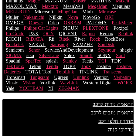
Luminus
Magic
MAGNUM
Master
MATHYS
Maxell
MAXOL-MAX
Maxxtro
MeanWell
MegaMan
Meguiars
MELLRUD
Microsoft
MingClan
Minix
Miracase
Muller
Nakamichi
Nillkin
Nova
NovoGo
OKI
OMEGA
Onever
Orico
OSRAM
PALOMA
PeakMeter
Philips
Philips Car Lights
PICUN
PLEXTONE
Poxipol
ProGrade
PZX
QCY
QICENT
Rapoo
Remax
Reolink
RICOH
RiDATA
Rii
Ritek
River
Rock
RockBros
Rocketek
SAKAL
Samsung
SAMZHE
SanDisk
Semicom
Senor
ServiceAndDevelopment
Seymour
shagiv
SIGMA
sika
SilverLine
Solex
Sonoff
SONY
Soul
Spadini
SparTec
splash
Stanley
Tactix
TCI
TDK
TekTonix
Telran
Tenda
TOPK
Topx
Toshiba
Toshiba-
Batteries
TOTAL Tool
TotoLink
TP-LINK
Transcend
Tronsmart
Tungsram
Ugreen
Unnlink
Vention
Verbatim
Vinsic
Vision
Voxlink
WavLink
Western Digital
WORX
Yale
YCCTEAM
YI
ZEGMAN
התאמת נורות לרכב
התאמת מגבים לרכב
מחירון חלפי רכב
מדריכי קניה