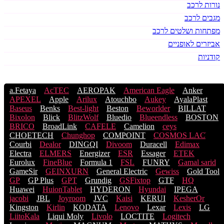
נורות לרכב
מגבים לרכב
מפתחות ושלטים לרכב
אביזרים לאופניים
קודניות
a.Fetaya
AcTEC
AEROPAK
American Eagle
Anker
APEXEL
Apple
Arilux
Atouchbo
Aukey
AyalaPlast
Baseus
Benks
Best-light
Beston
Beworlder
BILLAT
Bixolon
Blick
BlitzWolf
Bluedio
Blueendless
BOSTON
BRICO
BroadLink
CAFELE
Camelion
ceys
CHOETECH
Chunghop
COMPOINT
COSMOS LACֹ
Courbi
Dealor
DINGQI
Divoom
Duracell
Edimax
Electra
ELMERS
Energizer
ESR
Essager
ETEK
Eurolux
FineBlue
Formula 1
FSL
FUNRY
Gamal sarid
GameSir
GEINXURN
General Electric
Gewiss
Gold Tool
GP
GP Plus
GPT
Grundig
GSFixtop
GTF
HQ
Huawei
HuionTablet
HYDERON
Hyundai
IPEGA
jacobi
JBL
Joyroom
JVC
Kaisi
KERUI
KesherOr
Kingston
Kirlin
KODATA
Lenovo
Lexar
Lexis
LG
LiitoKala
Liqui Moly
Livolo
LOCTITE
Logitech