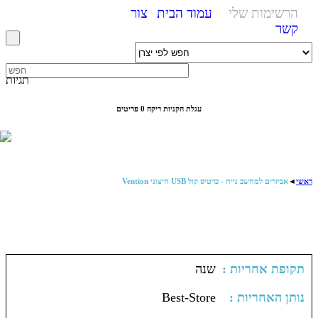
הרשימות שלי
עמוד הבית
צור
קשר
תגיות
עגלת הקניות ריקה
0 פריטים
ראשי
◄
אביזרים למחשב נייח - כרטיס קול USB חיצוני Vention
: תקופת אחריות
שנה
: נותן האחריות
Best-Store