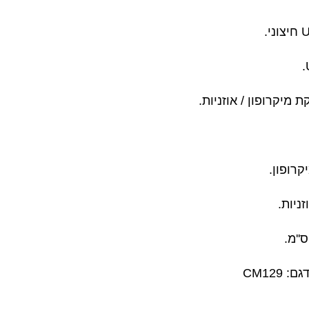
● יקרופון / אוזניות
● ופון
● יות