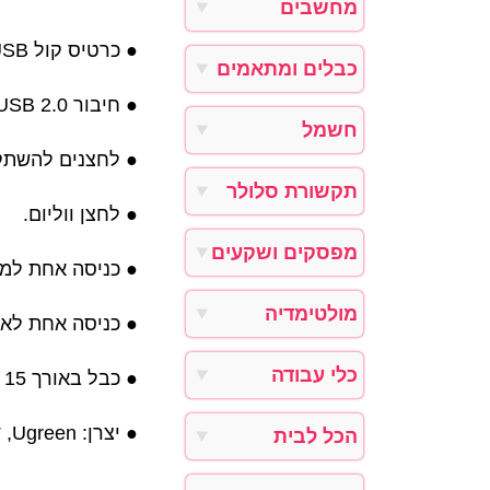
מחשבים
● כרטיס קול USB חיצוני.
כבלים ומתאמים
● חיבור USB 2.0.
חשמל
לחצנים להשתקת מ.
תקשורת סלולר
● לחצן ווליום.
מפסקים ושקעים
כניסה אחת למיקר.
מולטימדיה
כניסה אחת לאוזנ.
כלי עבודה
● כבל באורך 15 ס''מ.
● יצרן: Ugreen, דגם: CM129
הכל לבית