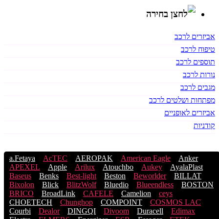
אביזרים לרכב
טיפוח לרכב
תוספים לרכב
נורות לרכב
מגבים לרכב
מפתחות ושלטים לרכב
אביזרים לאופניים
קודניות
a.Fetaya
AcTEC
AEROPAK
American Eagle
Anker
APEXEL
Apple
Arilux
Atouchbo
Aukey
AyalaPlast
Baseus
Benks
Best-light
Beston
Beworlder
BILLAT
Bixolon
Blick
BlitzWolf
Bluedio
Blueendless
BOSTON
BRICO
BroadLink
CAFELE
Camelion
ceys
CHOETECH
Chunghop
COMPOINT
COSMOS LACֹ
Courbi
Dealor
DINGQI
Divoom
Duracell
Edimax