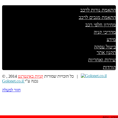
התאמת נורות לרכב
התאמת מגבים לרכב
מחירון חלפי רכב
מדריכי קניה
מידע
ביטול עסקה
תקנון אתר
שירות ואחריות
הורדות
|
© , 2014 כל הזכויות שמורות
קניות באינטרנט
נבנה ע"י
Golonet.co.il
חזור למעלה
ידע נוסף