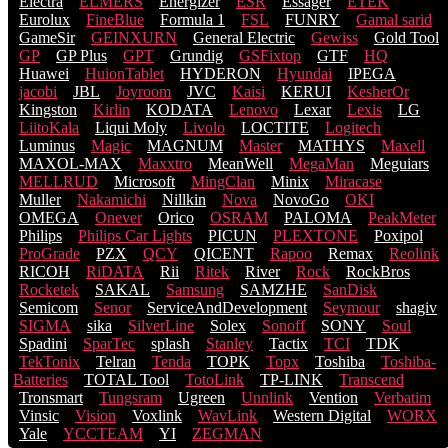
Electra
ELMERS
Energizer
ESR
Essager
ETEK
Eurolux
FineBlue
Formula 1
FSL
FUNRY
Gamal sarid
GameSir
GEINXURN
General Electric
Gewiss
Gold Tool
GP
GP Plus
GPT
Grundig
GSFixtop
GTF
HQ
Huawei
HuionTablet
HYDERON
Hyundai
IPEGA
jacobi
JBL
Joyroom
JVC
Kaisi
KERUI
KesherOr
Kingston
Kirlin
KODATA
Lenovo
Lexar
Lexis
LG
LiitoKala
Liqui Moly
Livolo
LOCTITE
Logitech
Luminus
Magic
MAGNUM
Master
MATHYS
Maxell
MAXOL-MAX
Maxxtro
MeanWell
MegaMan
Meguiars
MELLRUD
Microsoft
MingClan
Minix
Miracase
Muller
Nakamichi
Nillkin
Nova
NovoGo
OKI
OMEGA
Onever
Orico
OSRAM
PALOMA
PeakMeter
Philips
Philips Car Lights
PICUN
PLEXTONE
Poxipol
ProGrade
PZX
QCY
QICENT
Rapoo
Remax
Reolink
RICOH
RiDATA
Rii
Ritek
River
Rock
RockBros
Rocketek
SAKAL
Samsung
SAMZHE
SanDisk
Semicom
Senor
ServiceAndDevelopment
Seymour
shagiv
SIGMA
sika
SilverLine
Solex
Sonoff
SONY
Soul
Spadini
SparTec
splash
Stanley
Tactix
TCI
TDK
TekTonix
Telran
Tenda
TOPK
Topx
Toshiba
Toshiba-
Batteries
TOTAL Tool
TotoLink
TP-LINK
Transcend
Tronsmart
Tungsram
Ugreen
Unnlink
Vention
Verbatim
Vinsic
Vision
Voxlink
WavLink
Western Digital
WORX
Yale
YCCTEAM
YI
ZEGMAN