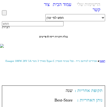
הרשימות שלי
עמוד הבית
צור
קשר
תגיות
עגלת הקניות ריקה
0 פריטים
ראשי
◄
אביזרים למחשב נייח - כבל טעינה וסנכרון Type-C באורך 3 מטר Essager 100W 20V 5A
: תקופת אחריות
שנה
: נותן האחריות
Best-Store