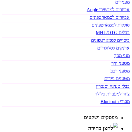
מעמדים
אביזרים למכשירי Apple
אביזרים לסמארטפונים
סוללות לסמארטפונים
כבלים MHL/OTG
כיסויים לסמארטפונים
ארנקים לסלולריים
מגני מסך
מטעני קיר
מטעני רכב
מטענים ניידים
כבלי טעינה וסנכרון
ציוד למעבדת סלולר
מוצרי Bluetooth
מפסקים ושקעים