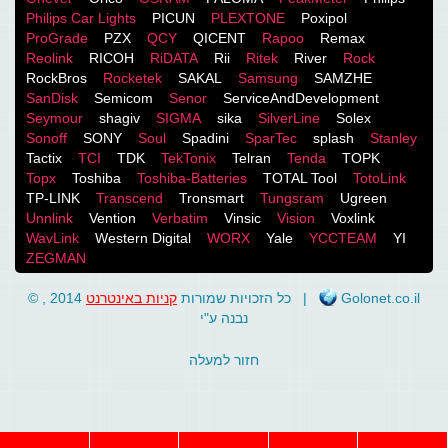
Philips Car Lights
PICUN
PLEXTONE
Poxipol
ProGrade
PZX
QCY
QICENT
Rapoo
Remax
Reolink
RICOH
RiDATA
Rii
Ritek
River
Rock
RockBros
Rocketek
SAKAL
Samsung
SAMZHE
SanDisk
Semicom
Senor
ServiceAndDevelopment
Seymour
shagiv
SIGMA
sika
SilverLine
Solex
Sonoff
SONY
Soul
Spadini
SparTec
splash
Stanley
Tactix
TCI
TDK
TekTonix
Telran
Tenda
TOPK
Topx
Toshiba
Toshiba-Batteries
TOTAL Tool
TotoLink
TP-LINK
Transcend
Tronsmart
Tungsram
Ugreen
Unnlink
Vention
Verbatim
Vinsic
Vision
Voxlink
WavLink
Western Digital
WORX
Yale
YCCTEAM
YI
ZEGMAN
קניות באינטרנט
© , 2014 כל הזכויות שמורות
|
Golonet.co.il
נבנה ע"י
חזור למעלה