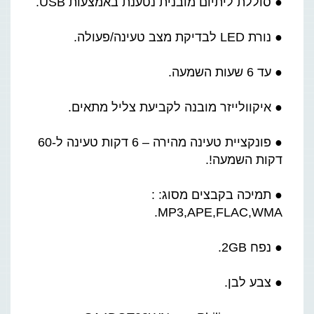
● סוללת ליתיום מובנית נטענת באמצעות USB.
● נורת LED לבדיקת מצב טעינה/פעולה.
● עד 6 שעות השמעה.
● איקוולייזר מובנה לקביעת צליל מתאים.
● פונקציית טעינה מהירה – 6 דקות טעינה ל-60
דקות השמעה!.
● תמיכה בקבצים מסוג: :
MP3,APE,FLAC,WMA.
● נפח 2GB.
● צבע לבן.