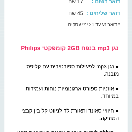
: דואר רשום
17 שח
: דואר שליחים
45 שח
דואר נע עד 21 ימי עסקים *
נגן mp3 בנפח 2GB קומפקטי Philips
● נגן mp3 לפעילות ספורטיבית עם קליפס
מובנה.
● אוזניות ספורט ארגונומיות נוחות ועמידות
במיוחד.
● חיוויי סאונד ותאורת לד לניווט קל בין קבצי
המוזיקה.