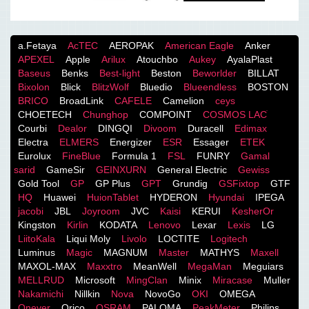
a.Fetaya
AcTEC
AEROPAK
American Eagle
Anker
APEXEL
Apple
Arilux
Atouchbo
Aukey
AyalaPlast
Baseus
Benks
Best-light
Beston
Beworlder
BILLAT
Bixolon
Blick
BlitzWolf
Bluedio
Blueendless
BOSTON
BRICO
BroadLink
CAFELE
Camelion
ceys
CHOETECH
Chunghop
COMPOINT
COSMOS LACֹ
Courbi
Dealor
DINGQI
Divoom
Duracell
Edimax
Electra
ELMERS
Energizer
ESR
Essager
ETEK
Eurolux
FineBlue
Formula 1
FSL
FUNRY
Gamal
sarid
GameSir
GEINXURN
General Electric
Gewiss
Gold Tool
GP
GP Plus
GPT
Grundig
GSFixtop
GTF
HQ
Huawei
HuionTablet
HYDERON
Hyundai
IPEGA
jacobi
JBL
Joyroom
JVC
Kaisi
KERUI
KesherOr
Kingston
Kirlin
KODATA
Lenovo
Lexar
Lexis
LG
LiitoKala
Liqui Moly
Livolo
LOCTITE
Logitech
Luminus
Magic
MAGNUM
Master
MATHYS
Maxell
MAXOL-MAX
Maxxtro
MeanWell
MegaMan
Meguiars
MELLRUD
Microsoft
MingClan
Minix
Miracase
Muller
Nakamichi
Nillkin
Nova
NovoGo
OKI
OMEGA
Onever
Orico
OSRAM
PALOMA
PeakMeter
Philips