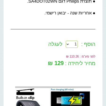
● תוצרת Philips דגם SA4DOT02WN.
● אחריות שנה - יבואן רישמי.
הוסף :
לעגלה
לפני מע"מ : 110.26 ₪
129 ₪
מחיר ליחידה :