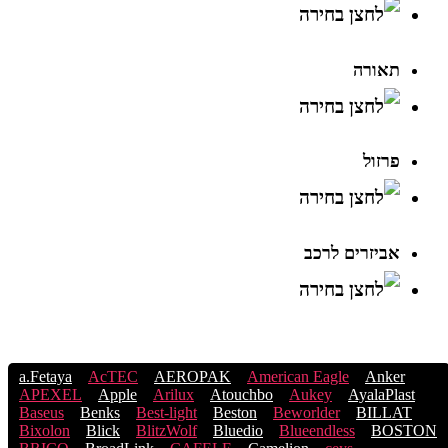
תאורה
פרזול
אביזרים לרכב
a.Fetaya
AcTEC
AEROPAK
American Eagle
Anker
APEXEL
Apple
Arilux
Atouchbo
Aukey
AyalaPlast
Baseus
Benks
Best-light
Beston
Beworlder
BILLAT
Bixolon
Blick
BlitzWolf
Bluedio
Blueendless
BOSTON