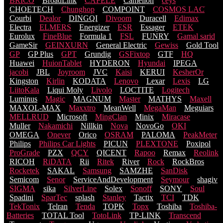
BRICO
BroadLink
CAFELE
Camelion
ceys
CHOETECH
Chunghop
COMPOINT
COSMOS LACֹ
Courbi
Dealor
DINGQI
Divoom
Duracell
Edimax
Electra
ELMERS
Energizer
ESR
Essager
ETEK
Eurolux
FineBlue
Formula 1
FSL
FUNRY
Gamal sarid
GameSir
GEINXURN
General Electric
Gewiss
Gold Tool
GP
GP Plus
GPT
Grundig
GSFixtop
GTF
HQ
Huawei
HuionTablet
HYDERON
Hyundai
IPEGA
jacobi
JBL
Joyroom
JVC
Kaisi
KERUI
KesherOr
Kingston
Kirlin
KODATA
Lenovo
Lexar
Lexis
LG
LiitoKala
Liqui Moly
Livolo
LOCTITE
Logitech
Luminus
Magic
MAGNUM
Master
MATHYS
Maxell
MAXOL-MAX
Maxxtro
MeanWell
MegaMan
Meguiars
MELLRUD
Microsoft
MingClan
Minix
Miracase
Muller
Nakamichi
Nillkin
Nova
NovoGo
OKI
OMEGA
Onever
Orico
OSRAM
PALOMA
PeakMeter
Philips
Philips Car Lights
PICUN
PLEXTONE
Poxipol
ProGrade
PZX
QCY
QICENT
Rapoo
Remax
Reolink
RICOH
RiDATA
Rii
Ritek
River
Rock
RockBros
Rocketek
SAKAL
Samsung
SAMZHE
SanDisk
Semicom
Senor
ServiceAndDevelopment
Seymour
shagiv
SIGMA
sika
SilverLine
Solex
Sonoff
SONY
Soul
Spadini
SparTec
splash
Stanley
Tactix
TCI
TDK
TekTonix
Telran
Tenda
TOPK
Topx
Toshiba
Toshiba-
Batteries
TOTAL Tool
TotoLink
TP-LINK
Transcend