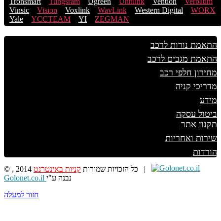
Tronsmart
Tungsram
Ugreen
Unnlink
Vention
Verbatim
Vinsic
Vision
Voxlink
WavLink
Western Digital
WORX
Yale
YCCTEAM
YI
ZEGMAN
התאמת נורות לרכב
התאמת מגבים לרכב
מחירון חלפי רכב
מדריכי קניה
מידע
ביטול עסקה
תקנון אתר
שירות ואחריות
הורדות
קניות באינטרנט
© , 2014 כל הזכויות שמורות
|
Golonet.co.il
נבנה ע"י
חזור למעלה