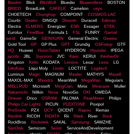
Bixolon
Blick
BlitzWolf
Bluedio
Blueendless
BOSTON
BRICO
BroadLink
CAFELE
Camelion
ceys
CHOETECH
Chunghop
COMPOINT
COSMOS LACֹ
Courbi
Dealor
DINGQI
Divoom
Duracell
Edimax
Electra
ELMERS
Energizer
ESR
Essager
ETEK
Eurolux
FineBlue
Formula 1
FSL
FUNRY
Gamal
sarid
GameSir
GEINXURN
General Electric
Gewiss
Gold Tool
GP
GP Plus
GPT
Grundig
GSFixtop
GTF
HQ
Huawei
HuionTablet
HYDERON
Hyundai
IPEGA
jacobi
JBL
Joyroom
JVC
Kaisi
KERUI
KesherOr
Kingston
Kirlin
KODATA
Lenovo
Lexar
Lexis
LG
LiitoKala
Liqui Moly
Livolo
LOCTITE
Logitech
Luminus
Magic
MAGNUM
Master
MATHYS
Maxell
MAXOL-MAX
Maxxtro
MeanWell
MegaMan
Meguiars
MELLRUD
Microsoft
MingClan
Minix
Miracase
Muller
Nakamichi
Nillkin
Nova
NovoGo
OKI
OMEGA
Onever
Orico
OSRAM
PALOMA
PeakMeter
Philips
Philips Car Lights
PICUN
PLEXTONE
Poxipol
ProGrade
PZX
QCY
QICENT
Rapoo
Remax
Reolink
RICOH
RiDATA
Rii
Ritek
River
Rock
RockBros
Rocketek
SAKAL
Samsung
SAMZHE
SanDisk
Semicom
Senor
ServiceAndDevelopment
Seymour
shagiv
SIGMA
sika
SilverLine
Solex