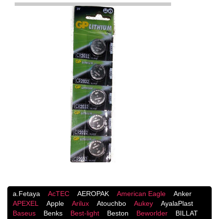
a.Fetaya
AcTEC
AEROPAK
American Eagle
Anker
APEXEL
Apple
Arilux
Atouchbo
Aukey
AyalaPlast
Baseus
Benks
Best-light
Beston
Beworlder
BILLAT