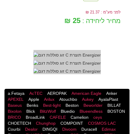
לפני מע"מ : 21.37 ₪
25 ₪
מחיר ליחידה :
a.Fetaya
AcTEC
AEROPAK
American Eagle
Anker
APEXEL
Apple
Arilux
Atouchbo
Aukey
AyalaPlast
Baseus
Benks
Best-light
Beston
Beworlder
BILLAT
Bixolon
Blick
BlitzWolf
Bluedio
Blueendless
BOSTON
BRICO
BroadLink
CAFELE
Camelion
ceys
CHOETECH
Chunghop
COMPOINT
COSMOS LACֹ
Courbi
Dealor
DINGQI
Divoom
Duracell
Edimax