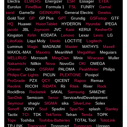
Electra
ELMERS
Energizer
ESR
Essager
ETEK
Eurolux
FineBlue
Formula 1
FSL
FUNRY
Gamal
sarid
GameSir
GEINXURN
General Electric
Gewiss
Gold Tool
GP
GP Plus
GPT
Grundig
GSFixtop
GTF
HQ
Huawei
HuionTablet
HYDERON
Hyundai
IPEGA
jacobi
JBL
Joyroom
JVC
Kaisi
KERUI
KesherOr
Kingston
Kirlin
KODATA
Lenovo
Lexar
Lexis
LG
LiitoKala
Liqui Moly
Livolo
LOCTITE
Logitech
Luminus
Magic
MAGNUM
Master
MATHYS
Maxell
MAXOL-MAX
Maxxtro
MeanWell
MegaMan
Meguiars
MELLRUD
Microsoft
MingClan
Minix
Miracase
Muller
Nakamichi
Nillkin
Nova
NovoGo
OKI
OMEGA
Onever
Orico
OSRAM
PALOMA
PeakMeter
Philips
Philips Car Lights
PICUN
PLEXTONE
Poxipol
ProGrade
PZX
QCY
QICENT
Rapoo
Remax
Reolink
RICOH
RiDATA
Rii
Ritek
River
Rock
RockBros
Rocketek
SAKAL
Samsung
SAMZHE
SanDisk
Semicom
Senor
ServiceAndDevelopment
Seymour
shagiv
SIGMA
sika
SilverLine
Solex
Sonoff
SONY
Soul
Spadini
SparTec
splash
Stanley
Tactix
TCI
TDK
TekTonix
Telran
Tenda
TOPK
Topx
Toshiba
Toshiba-Batteries
TOTAL Tool
TotoLink
TP-LINK
Transcend
Tronsmart
Tungsram
Ugreen