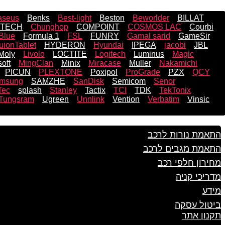
aseus
Benks
Best-light
Beston
Beworlder
BILLAT
TECH
Chunghop
COMPOINT
COSMOS LACֹ
Courbi
Blue
Formula 1
FSL
FUNRY
Gamal sarid
GameSir
uionTablet
HYDERON
Hyundai
IPEGA
jacobi
JBL
 Moly
Livolo
LOCTITE
Logitech
Luminus
Magic
oft
MingClan
Minix
Miracase
Muller
Nakamichi
PICUN
PLEXTONE
Poxipol
ProGrade
PZX
QCY
msung
SAMZHE
SanDisk
Semicom
Senor
Tec
splash
Stanley
Tactix
TCI
TDK
TekTonix
Tungsram
Ugreen
Unnlink
Vention
Verbatim
Vinsic
התאמת נורות לרכב
התאמת מגבים לרכב
מחירון חלפי רכב
מדריכי קניה
מידע
ביטול עסקה
תקנון אתר