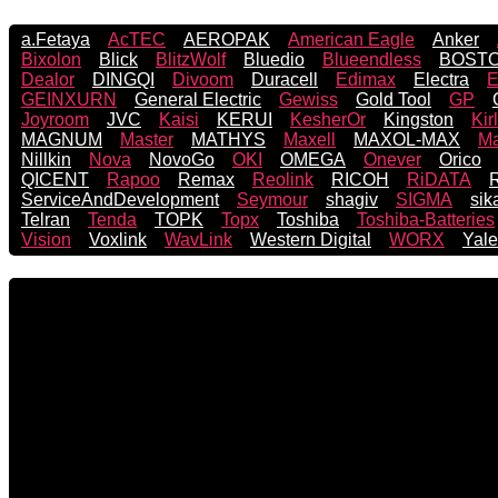
a.Fetaya
AcTEC
AEROPAK
American Eagle
Anker
Bixolon
Blick
BlitzWolf
Bluedio
Blueendless
BOST
Dealor
DINGQI
Divoom
Duracell
Edimax
Electra
GEINXURN
General Electric
Gewiss
Gold Tool
GP
Joyroom
JVC
Kaisi
KERUI
KesherOr
Kingston
Kir
MAGNUM
Master
MATHYS
Maxell
MAXOL-MAX
Ma
Nillkin
Nova
NovoGo
OKI
OMEGA
Onever
Orico
QICENT
Rapoo
Remax
Reolink
RICOH
RiDATA
R
ServiceAndDevelopment
Seymour
shagiv
SIGMA
sik
Telran
Tenda
TOPK
Topx
Toshiba
Toshiba-Batteries
Vision
Voxlink
WavLink
Western Digital
WORX
Yale