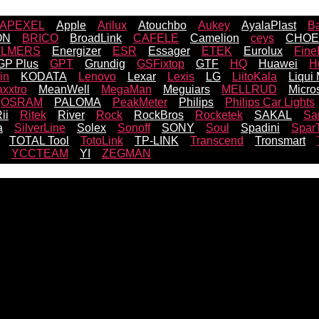
APEXEL
Apple
Arilux
Atouchbo
Aukey
AyalaPlast
B
ON
BRICO
BroadLink
CAFELE
Camelion
ceys
CHOE
ELMERS
Energizer
ESR
Essager
ETEK
Eurolux
Fine
GP Plus
GPT
Grundig
GSFixtop
GTF
HQ
Huawei
H
lin
KODATA
Lenovo
Lexar
Lexis
LG
LiitoKala
Liqui
xxtro
MeanWell
MegaMan
Meguiars
MELLRUD
Micros
OSRAM
PALOMA
PeakMeter
Philips
Philips Car Lights
ii
Ritek
River
Rock
RockBros
Rocketek
SAKAL
Sa
a
SilverLine
Solex
Sonoff
SONY
Soul
Spadini
Spar
TOTAL Tool
TotoLink
TP-LINK
Transcend
Tronsmart
YCCTEAM
YI
ZEGMAN