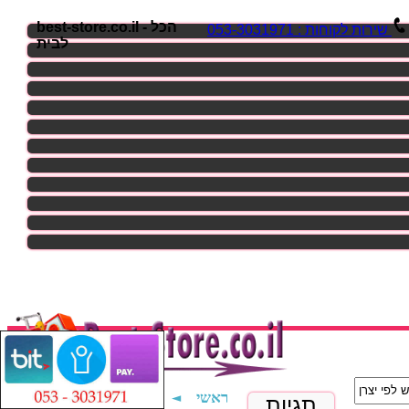
best-store.co.il - הכל
שירות לקוחות : 053-3031971
לבית
אביזרים למחשב נייח -
◄
ראשי
תגיות