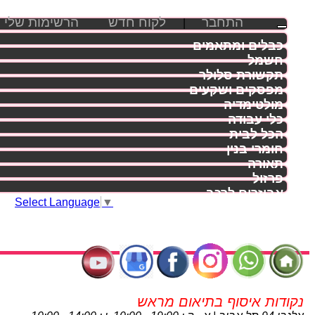
התחבר
לקוח חדש
הרשימות שלי
|
כבלים ומתאמים
חשמל
תקשורת סלולר
מפסקים ושקעים
מולטימדיה
כלי עבודה
הכל לבית
חומרי בנין
תאורה
פרזול
אביזרים לרכב
Select Language
▼
נקודות איסוף בתיאום מראש