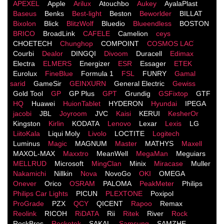
APEXEL
Apple
Arilux
Atouchbo
Aukey
AyalaPlast
Baseus
Benks
Best-light
Beston
Beworlder
BILLAT
Bixolon
Blick
BlitzWolf
Bluedio
Blueendless
BOSTON
BRICO
BroadLink
CAFELE
Camelion
ceys
CHOETECH
Chunghop
COMPOINT
COSMOS LACֹ
Courbi
Dealor
DINGQI
Divoom
Duracell
Edimax
Electra
ELMERS
Energizer
ESR
Essager
ETEK
Eurolux
FineBlue
Formula 1
FSL
FUNRY
Gamal
sarid
GameSir
GEINXURN
General Electric
Gewiss
Gold Tool
GP
GP Plus
GPT
Grundig
GSFixtop
GTF
HQ
Huawei
HuionTablet
HYDERON
Hyundai
IPEGA
jacobi
JBL
Joyroom
JVC
Kaisi
KERUI
KesherOr
Kingston
Kirlin
KODATA
Lenovo
Lexar
Lexis
LG
LiitoKala
Liqui Moly
Livolo
LOCTITE
Logitech
Luminus
Magic
MAGNUM
Master
MATHYS
Maxell
MAXOL-MAX
Maxxtro
MeanWell
MegaMan
Meguiars
MELLRUD
Microsoft
MingClan
Minix
Miracase
Muller
Nakamichi
Nillkin
Nova
NovoGo
OKI
OMEGA
Onever
Orico
OSRAM
PALOMA
PeakMeter
Philips
Philips Car Lights
PICUN
PLEXTONE
Poxipol
ProGrade
PZX
QCY
QICENT
Rapoo
Remax
Reolink
RICOH
RiDATA
Rii
Ritek
River
Rock
RockBros
Rocketek
SAKAL
Samsung
SAMZHE