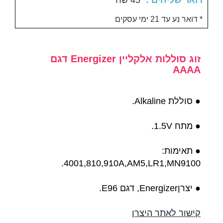
: דואר שליחים
45 שח
דואר נע עד 21 ימי עסקים *
זוג סוללות אלקליין Energizer דגם
AAAA
● סוללת Alkaline.
● מתח 1.5V.
● תאימות:
4001,810,910A,AM5,LR1,MN9100.
● יצרןEnergizer, דגם E96.
קישור לאתר היצרן