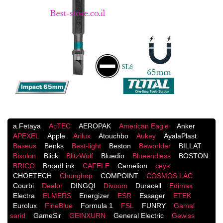
a.Fetaya
AcTEC
AEROPAK
American Eagle
Anker
APEXEL
Apple
Arilux
Atouchbo
Aukey
AyalaPlast
Baseus
Benks
Best-light
Beston
Beworlder
BILLAT
Bixolon
Blick
BlitzWolf
Bluedio
Blueendless
BOSTON
BRICO
BroadLink
CAFELE
Camelion
ceys
CHOETECH
Chunghop
COMPOINT
COSMOS LACֹ
Courbi
Dealor
DINGQI
Divoom
Duracell
Edimax
Electra
ELMERS
Energizer
ESR
Essager
ETEK
Eurolux
FineBlue
Formula 1
FSL
FUNRY
Gamal
sarid
GameSir
GEINXURN
General Electric
Gewiss