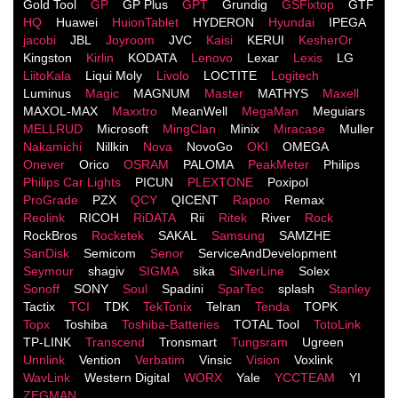
Gold Tool
GP
GP Plus
GPT
Grundig
GSFixtop
GTF
HQ
Huawei
HuionTablet
HYDERON
Hyundai
IPEGA
jacobi
JBL
Joyroom
JVC
Kaisi
KERUI
KesherOr
Kingston
Kirlin
KODATA
Lenovo
Lexar
Lexis
LG
LiitoKala
Liqui Moly
Livolo
LOCTITE
Logitech
Luminus
Magic
MAGNUM
Master
MATHYS
Maxell
MAXOL-MAX
Maxxtro
MeanWell
MegaMan
Meguiars
MELLRUD
Microsoft
MingClan
Minix
Miracase
Muller
Nakamichi
Nillkin
Nova
NovoGo
OKI
OMEGA
Onever
Orico
OSRAM
PALOMA
PeakMeter
Philips
Philips Car Lights
PICUN
PLEXTONE
Poxipol
ProGrade
PZX
QCY
QICENT
Rapoo
Remax
Reolink
RICOH
RiDATA
Rii
Ritek
River
Rock
RockBros
Rocketek
SAKAL
Samsung
SAMZHE
SanDisk
Semicom
Senor
ServiceAndDevelopment
Seymour
shagiv
SIGMA
sika
SilverLine
Solex
Sonoff
SONY
Soul
Spadini
SparTec
splash
Stanley
Tactix
TCI
TDK
TekTonix
Telran
Tenda
TOPK
Topx
Toshiba
Toshiba-Batteries
TOTAL Tool
TotoLink
TP-LINK
Transcend
Tronsmart
Tungsram
Ugreen
Unnlink
Vention
Verbatim
Vinsic
Vision
Voxlink
WavLink
Western Digital
WORX
Yale
YCCTEAM
YI
ZEGMAN