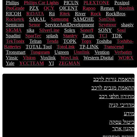
Philips
Philips Car Lights
PICUN
PLEXTONE
Poxipol
ProGrade
PZX
QCY
QICENT
Rapoo
Remax
Reolink
RICOH
RiDATA
Rii
Ritek
River
Rock
RockBros
Rocketek
SAKAL
Samsung
SAMZHE
SanDisk
Semicom
Senor
ServiceAndDevelopment
Seymour
shagiv
SIGMA
sika
SilverLine
Solex
Sonoff
SONY
Soul
Spadini
SparTec
splash
Stanley
Tactix
TCI
TDK
TekTonix
Telran
Tenda
TOPK
Topx
Toshiba
Toshiba-
Batteries
TOTAL Tool
TotoLink
TP-LINK
Transcend
Tronsmart
Tungsram
Ugreen
Unnlink
Vention
Verbatim
Vinsic
Vision
Voxlink
WavLink
Western Digital
WORX
Yale
YCCTEAM
YI
ZEGMAN
התאמת נורות לרכב
התאמת מגבים לרכב
מחירון חלפי רכב
מדריכי קניה
מידע
ביטול עסקה
תקנון אתר
שירות ואחריות