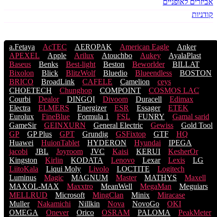
אביזרים לאופניים
קודניות
a.Fetaya
AcTEC
AEROPAK
American Eagle
Anker
APEXEL
Apple
Arilux
Atouchbo
Aukey
AyalaPlast
Baseus
Benks
Best-light
Beston
Beworlder
BILLAT
Bixolon
Blick
BlitzWolf
Bluedio
Blueendless
BOSTON
BRICO
BroadLink
CAFELE
Camelion
ceys
CHOETECH
Chunghop
COMPOINT
COSMOS LACֹ
Courbi
Dealor
DINGQI
Divoom
Duracell
Edimax
Electra
ELMERS
Energizer
ESR
Essager
ETEK
Eurolux
FineBlue
Formula 1
FSL
FUNRY
Gamal sarid
GameSir
GEINXURN
General Electric
Gewiss
Gold Tool
GP
GP Plus
GPT
Grundig
GSFixtop
GTF
HQ
Huawei
HuionTablet
HYDERON
Hyundai
IPEGA
jacobi
JBL
Joyroom
JVC
Kaisi
KERUI
KesherOr
Kingston
Kirlin
KODATA
Lenovo
Lexar
Lexis
LG
LiitoKala
Liqui Moly
Livolo
LOCTITE
Logitech
Luminus
Magic
MAGNUM
Master
MATHYS
Maxell
MAXOL-MAX
Maxxtro
MeanWell
MegaMan
Meguiars
MELLRUD
Microsoft
MingClan
Minix
Miracase
Muller
Nakamichi
Nillkin
Nova
NovoGo
OKI
OMEGA
Onever
Orico
OSRAM
PALOMA
PeakMeter