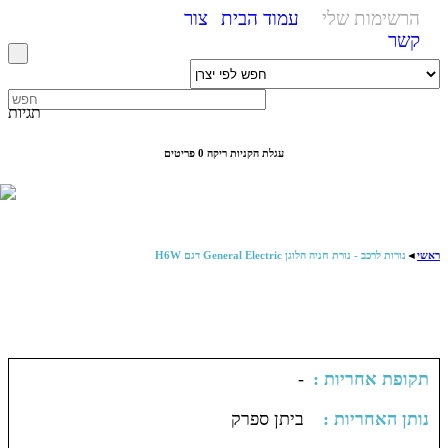
הרשימות שלי
עמוד הבית
צור
קשר
תגיות
עגלת הקניות ריקה
0 פריטים
ראשי
◄
נורות לרכב - נורת חניה הלוגן General Electric דגם H6W
: תקופת אחריות
-
: נותן האחריות
ביתן ספרק